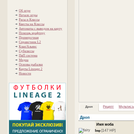
Об игре
Начало игры
Расы и Классы
Квесты на Классы
Автоматы с выводом на карту
Помощь крафтеру
Примерочная
Справочник L2
Клан/Альянс
Субклассы
ПвП система
Медиа
Основы рыбалки
Карты Lineage 2
Новости
Рецепт
Мультисэ
Дроп
Дроп
Имя моба
[147 HP]
Imp