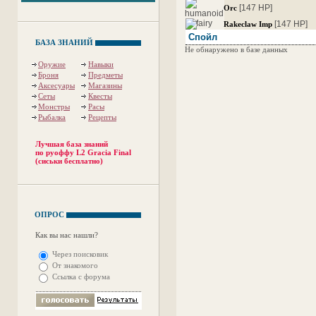
[147 HP]
Orc
[147 HP]
Rakeclaw Imp
Спойл
БАЗА ЗНАНИЙ
Не обнаружено в базе данных
Оружие
Навыки
Броня
Предметы
Аксесуары
Магазины
Сеты
Квесты
Монстры
Расы
Рыбалка
Рецепты
Лучшая база знаний
по руоффу L2 Gracia Final
(сиськи бесплатно)
ОПРОС
Как вы нас нашли?
Через поисковик
От знакомого
Ссылка с форума