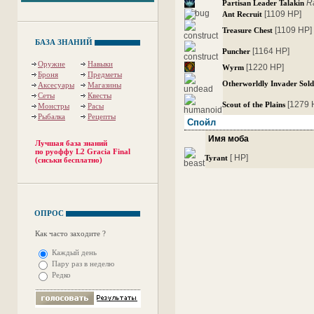
R
Partisan Leader Talakin
[1109 HP]
Ant Recruit
[1109 HP]
Treasure Chest
БАЗА ЗНАНИЙ
[1164 HP]
Puncher
Оружие
Навыки
[1220 HP]
Wyrm
Броня
Предметы
Otherworldly Invader Sold
Аксесуары
Магазины
Сеты
Квесты
[1279 
Scout of the Plains
Монстры
Расы
Рыбалка
Рецепты
Спойл
Имя моба
Лучшая база знаний
по руоффу L2 Gracia Final
[ HP]
Tyrant
(сиськи бесплатно)
ОПРОС
Как часто заходите ?
Каждый день
Пару раз в неделю
Редко