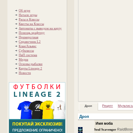
Об игре
Начало игры
Расы и Классы
Квесты на Классы
Автоматы с выводом на карту
Помощь крафтеру
Примерочная
Справочник L2
Клан/Альянс
Субклассы
ПвП система
Медиа
Основы рыбалки
Карты Lineage 2
Новости
Рецепт
Мультисэ
Дроп
Дроп
Имя моба
RaidBoss
Soul Scavenger