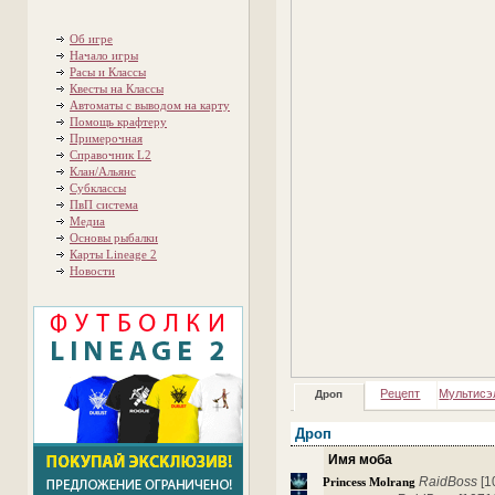
Об игре
Начало игры
Расы и Классы
Квесты на Классы
Автоматы с выводом на карту
Помощь крафтеру
Примерочная
Справочник L2
Клан/Альянс
Субклассы
ПвП система
Медиа
Основы рыбалки
Карты Lineage 2
Новости
Рецепт
Мультисэ
Дроп
Дроп
Имя моба
RaidBoss
[1
Princess Molrang