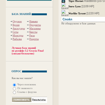
RaidBoss
[1071
Tiger Hornet
[1109 HP]
Snow Lynx
[1220 HP]
Warlike Tyrant
БАЗА ЗНАНИЙ
Спойл
Оружие
Навыки
Не обнаружено в базе данных
Броня
Предметы
Аксесуары
Магазины
Сеты
Квесты
Монстры
Расы
Рыбалка
Рецепты
Лучшая база знаний
по руоффу L2 Gracia Final
(сиськи бесплатно)
ОПРОС
Как вы нас нашли?
Через поисковик
От знакомого
Ссылка с форума