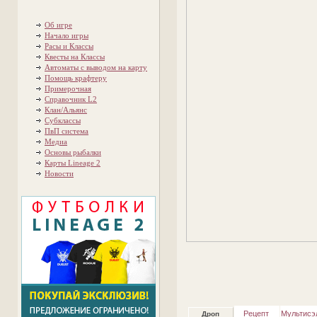
Об игре
Начало игры
Расы и Классы
Квесты на Классы
Автоматы с выводом на карту
Помощь крафтеру
Примерочная
Справочник L2
Клан/Альянс
Субклассы
ПвП система
Медиа
Основы рыбалки
Карты Lineage 2
Новости
Рецепт
Мультисэ
Дроп