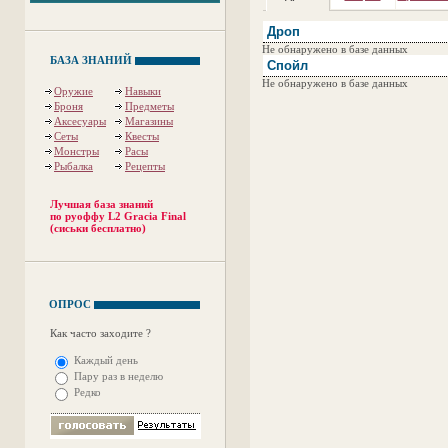
Дроп
Не обнаружено в базе данных
БАЗА ЗНАНИЙ
Спойл
Не обнаружено в базе данных
Оружие
Навыки
Броня
Предметы
Аксесуары
Магазины
Сеты
Квесты
Монстры
Расы
Рыбалка
Рецепты
Лучшая база знаний
по руоффу L2 Gracia Final
(сиськи бесплатно)
ОПРОС
Как часто заходите ?
Каждый день
Пару раз в неделю
Редко