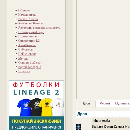
Об игре
Начало игры
Расы и Классы
Квесты на Классы
Автоматы с выводом на карту
Помощь крафтеру
Примерочная
Справочник L2
Клан/Альянс
Субклассы
ПвП система
Медиа
Основы рыбалки
Карты Lineage 2
Новости
Рецепт
Мультисэ
Дроп
Дроп
Имя моба
Ra
Stakato Queen Zyrnna