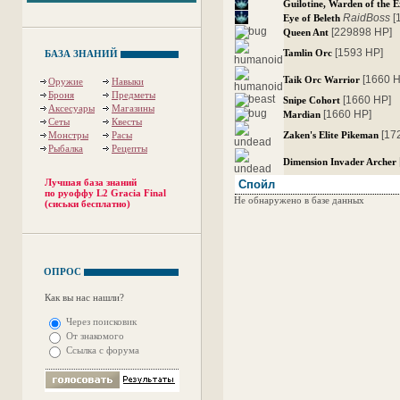
Guilotine, Warden of the 
RaidBoss
[
Eye of Beleth
[229898 HP]
Queen Ant
[1593 HP]
Tamlin Orc
БАЗА ЗНАНИЙ
[1660 
Taik Orc Warrior
Оружие
Навыки
Броня
Предметы
[1660 HP]
Snipe Cohort
Аксесуары
Магазины
[1660 HP]
Mardian
Сеты
Квесты
[17
Монстры
Расы
Zaken's Elite Pikeman
Рыбалка
Рецепты
Dimension Invader Archer
Лучшая база знаний
Спойл
по руоффу L2 Gracia Final
Не обнаружено в базе данных
(сиськи бесплатно)
ОПРОС
Как вы нас нашли?
Через поисковик
От знакомого
Ссылка с форума