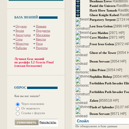
RaidBoss
Deadman Ereve
RaidBo
Paniel the Unicorn
RaidB
Harit Hero Tamash
Raid
Ghost Knight Kabed
БАЗА ЗНАНИЙ
[2724 H
Purgatory Serpent
[2890 HP
Оружие
Навыки
Lost Iron Golem
Броня
Предметы
[2971 HP]
Cave Maiden
Аксесуары
Магазины
[2971 HP]
Cave Maiden
Сеты
Квесты
Монстры
Расы
[2972 HP
Frost Iron Golem
Рыбалка
Рецепты
[3054 
Ghost of the Tower
Лучшая база знаний
[3054 HP]
Doom Servant
по руоффу L2 Gracia Final
(сиськи бесплатно)
[3054 HP]
Lilim Priest
[3054 HP]
Nephilim Bishop
Forbidden Path Invader Elit
ОПРОС
Forbidden Path Invader Fo
Как вы нас нашли?
[858518 HP]
Zaken
Через поисковик
[3137 HP
Flash of Splendor
От знакомого
Ссылка с форума
[9571 HP]
Doom Servant
Спойл
Не обнаружено в базе данных