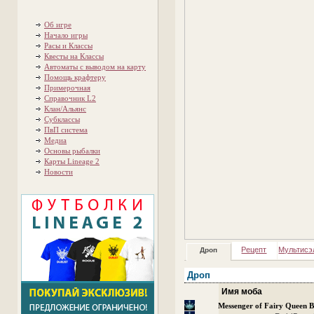
Об игре
Начало игры
Расы и Классы
Квесты на Классы
Автоматы с выводом на карту
Помощь крафтеру
Примерочная
Справочник L2
Клан/Альянс
Субклассы
ПвП система
Медиа
Основы рыбалки
Карты Lineage 2
Новости
Рецепт
Мультисэ
Дроп
Дроп
Имя моба
Messenger of Fairy Queen 