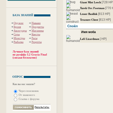
[728 HP
Giant Mist Leech
[770 
Turek Orc Footman
[813 HP]
Lesser Basilisk
БАЗА ЗНАНИЙ
[813 HP]
Treasure Chest
Оружие
Навыки
Спойл
Броня
Предметы
Аксесуары
Магазины
Имя моба
Сеты
Квесты
Монстры
Расы
[ HP]
Lafi Lizardman
Рыбалка
Рецепты
Лучшая база знаний
по руоффу L2 Gracia Final
(сиськи бесплатно)
ОПРОС
Как вы нас нашли?
Через поисковик
От знакомого
Ссылка с форума