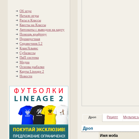
Об игре
Начало игры
Расы и Классы
Квесты на Классы
Автоматы с выводом на карту
Помощь крафтеру
Примерочная
Справочник L2
Клан/Альянс
Субклассы
ПвП система
Медиа
Основы рыбалки
Карты Lineage 2
Новости
Рецепт
Мультисэ
Дроп
Дроп
Имя моба