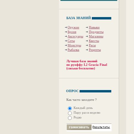
БАЗА ЗНАНИЙ
Оружие
Навыки
Броня
Предметы
Аксесуары
Магазины
Сеты
Квесты
Монстры
Расы
Рыбалка
Рецепты
Лучшая база знаний
по руоффу L2 Gracia Final
(сиськи бесплатно)
ОПРОС
Как часто заходите ?
Каждый день
Пару раз в неделю
Редко