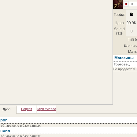
+0
Грейд:
Цена
99.9K
Shield
0
rate
Тип б
Для час
Мате
Магазины
Торговец
Не продается!
Рецепт
Мультисэлл
Дроп
роп
 обнаружено в базе данных
пойл
 обнаружено в базе данных