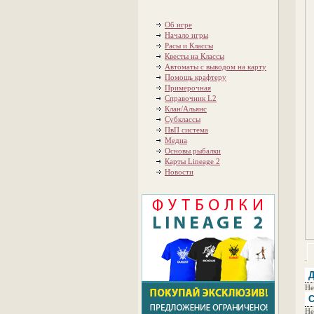
Об игре
Начало игры
Расы и Классы
Квесты на Классы
Автоматы с выводом на карту
Помощь крафтеру
Примерочная
Справочник L2
Клан/Альянс
Субклассы
ПвП система
Медиа
Основы рыбалки
Карты Lineage 2
Новости
Д
Не
С
Не