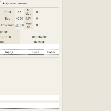
Уровень заточки
M.
P. def:
65
0
def:
Вес
4150
MP
0
Кол-
(D)
Кристалл
0
во
рони:
ти тела
underwear
риал
dyestuff
Город
Цена
Налог