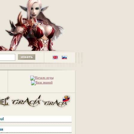
oul
ия