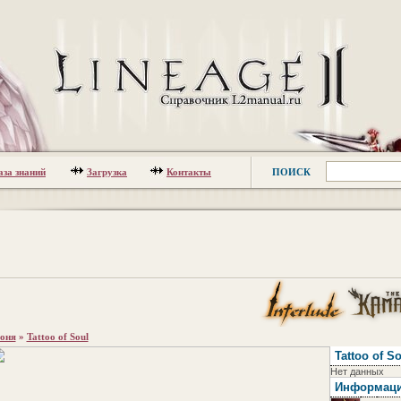
аза знаний
Загрузка
Контакты
ПОИСК
оня
»
Tattoo of Soul
Tattoo of S
Нет данных
Информац