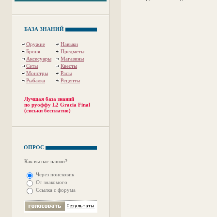
БАЗА ЗНАНИЙ
Оружие
Навыки
Броня
Предметы
Аксесуары
Магазины
Сеты
Квесты
Монстры
Расы
Рыбалка
Рецепты
Лучшая база знаний
по руоффу L2 Gracia Final
(сиськи бесплатно)
ОПРОС
Как вы нас нашли?
Через поисковик
От знакомого
Ссылка с форума