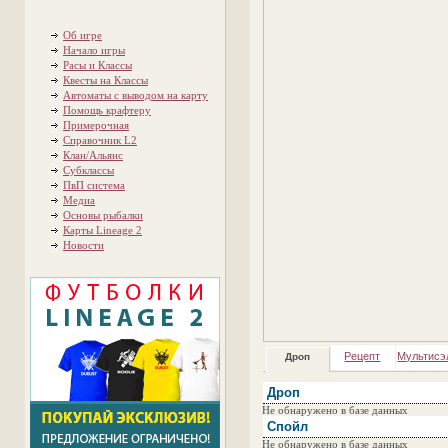
Об игре
Начало игры
Расы и Классы
Квесты на Классы
Автоматы с выводом на карту
Помощь крафтеру
Примерочная
Справочник L2
Клан/Альянс
Субклассы
ПвП система
Медиа
Основы рыбалки
Карты Lineage 2
Новости
Рецепт
Мультисэ
Дроп
Дроп
Не обнаружено в базе данных
Спойл
Не обнаружено в базе данных