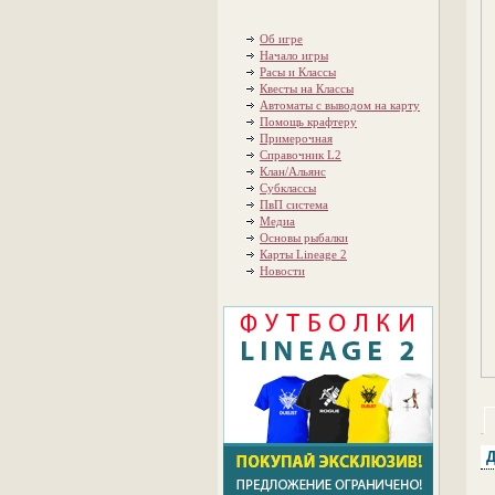
Об игре
Начало игры
Расы и Классы
Квесты на Классы
Автоматы с выводом на карту
Помощь крафтеру
Примерочная
Справочник L2
Клан/Альянс
Субклассы
ПвП система
Медиа
Основы рыбалки
Карты Lineage 2
Новости
Д