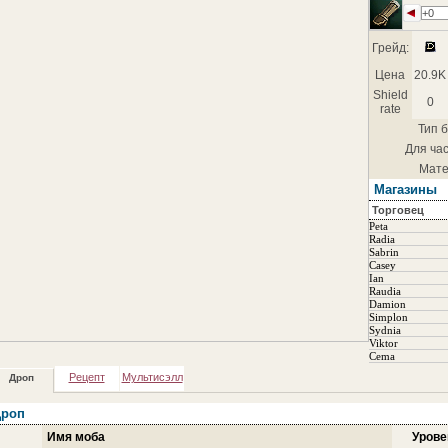
+0
Грейд:
Цена
20.9K
Shield
0
rate
Тип б
Для час
Мате
Магазины
Торговец
Peta
Radia
Sabrin
Casey
Ian
Raudia
Damion
Simplon
Sydnia
Viktor
Cema
Рецепт
Мультисэлл
Дроп
роп
Имя моба
Урове