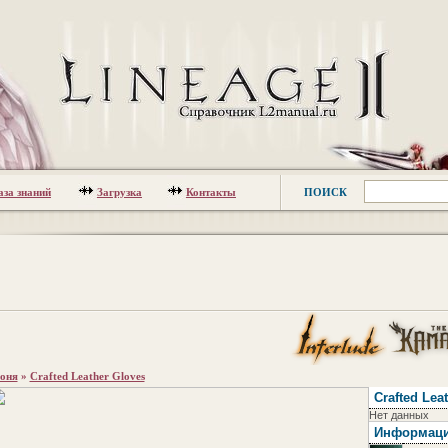
аза знаний
Загрузка
Контакты
ПОИСК
оня
»
Crafted Leather Gloves
Crafted Lea
Нет данных
Информац