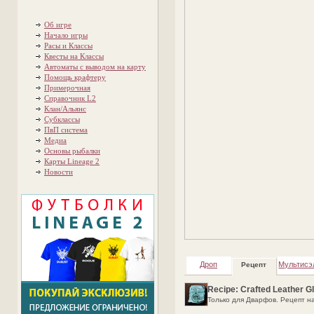
Об игре
Начало игры
Расы и Классы
Квесты на Классы
Автоматы с выводом на карту
Помощь крафтеру
Примерочная
Справочник L2
Клан/Альянс
Субклассы
ПвП система
Медиа
Основы рыбалки
Карты Lineage 2
Новости
Дроп
Мультисэ
Рецепт
Recipe: Crafted Leather G
Только для Дварфов. Рецепт на