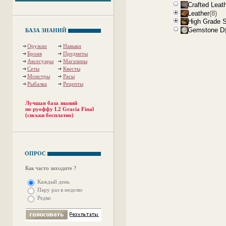
Crafted Leat
Leather
(8)
High Grade 
Gemstone D
БАЗА ЗНАНИЙ
Оружие
Навыки
Броня
Предметы
Аксесуары
Магазины
Сеты
Квесты
Монстры
Расы
Рыбалка
Рецепты
Лучшая база знаний
по руоффу L2 Gracia Final
(сиськи бесплатно)
ОПРОС
Как часто заходите ?
Каждый день
Пару раз в неделю
Редко