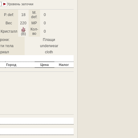
Уровень заточки
M.
P. def:
18
0
def:
Вес
220
MP
0
Кол-
Кристалл
0
во
(B)
рони:
Плащи
ти тела
underwear
риал
cloth
Город
Цена
Налог