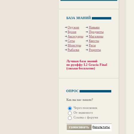
БАЗА ЗНАНИЙ
Оружие
Навыки
Броня
Предметы
Аксесуары
Магазины
Сеты
Квесты
Монстры
Расы
Рыбалка
Рецепты
Лучшая база знаний
по руоффу L2 Gracia Final
(сиськи бесплатно)
ОПРОС
Как вы нас нашли?
Через поисковик
От знакомого
Ссылка с форума