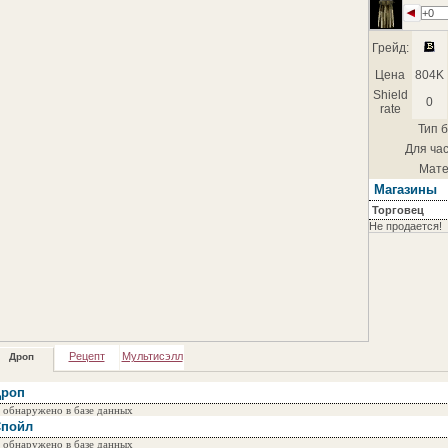
+0
Грейд:
Цена
804K
Shield
0
rate
Тип б
Для час
Мате
Магазины
Торговец
Не продается!
Рецепт
Мультисэлл
Дроп
роп
 обнаружено в базе данных
пойл
 обнаружено в базе данных