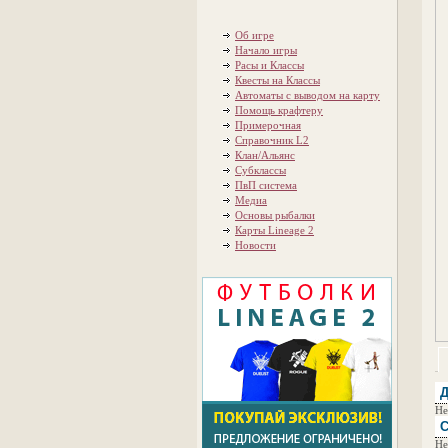
Об игре
Начало игры
Расы и Классы
Квесты на Классы
Автоматы с выводом на карту
Помощь крафтеру
Примерочная
Справочник L2
Клан/Альянс
Субклассы
ПвП система
Медиа
Основы рыбалки
Карты Lineage 2
Новости
Д
Не
С
Не