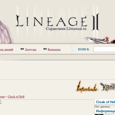
аза знаний
Загрузка
Контакты
ПОИСК
оня
»
Cloak of Hell
Cloak of Hel
Нет данных
Информац