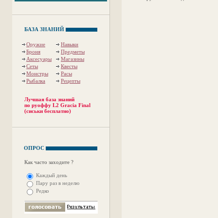
БАЗА ЗНАНИЙ
Оружие
Навыки
Броня
Предметы
Аксесуары
Магазины
Сеты
Квесты
Монстры
Расы
Рыбалка
Рецепты
Лучшая база знаний
по руоффу L2 Gracia Final
(сиськи бесплатно)
ОПРОС
Как часто заходите ?
Каждый день
Пару раз в неделю
Редко