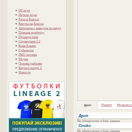
Об игре
Начало игры
Расы и Классы
Квесты на Классы
Автоматы с выводом на карту
Помощь крафтеру
Примерочная
Справочник L2
Клан/Альянс
Субклассы
ПвП система
Медиа
Основы рыбалки
Карты Lineage 2
Новости
Рецепт
Мультисэ
Дроп
Дроп
Не обнаружено в базе данных
Спойл
Не обнаружено в базе данных