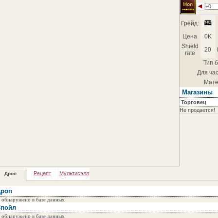
+0
Грейд:
Цена
0K
Shield
20
rate
Тип б
Для час
Мате
Магазины
Торговец
Не продается!
Рецепт
Мультисэлл
Дроп
роп
 обнаружено в базе данных
пойл
 обнаружено в базе данных