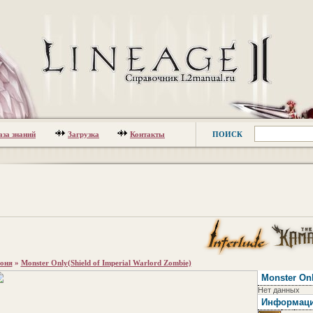
аза знаний
Загрузка
Контакты
ПОИСК
оня
»
Monster Only(Shield of Imperial Warlord Zombie)
Monster Onl
Нет данных
Информац