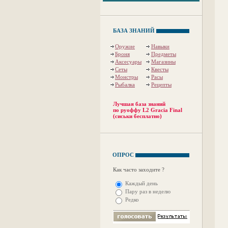
БАЗА ЗНАНИЙ
Оружие
Навыки
Броня
Предметы
Аксесуары
Магазины
Сеты
Квесты
Монстры
Расы
Рыбалка
Рецепты
Лучшая база знаний
по руоффу L2 Gracia Final
(сиськи бесплатно)
ОПРОС
Как часто заходите ?
Каждый день
Пару раз в неделю
Редко