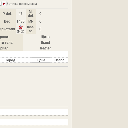
Заточка невозможна
M.
P. def:
47
0
def:
Вес
1430
MP
0
Кол-
Кристалл
0
во
(NG)
рони:
Щиты
ти тела
lhand
риал
leather
Город
Цена
Налог