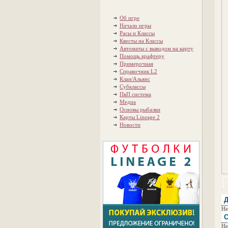
Об игре
Начало игры
Расы и Классы
Квесты на Классы
Автоматы с выводом на карту
Помощь крафтеру
Примерочная
Справочник L2
Клан/Альянс
Субклассы
ПвП система
Медиа
Основы рыбалки
Карты Lineage 2
Новости
Д
Не
С
Не