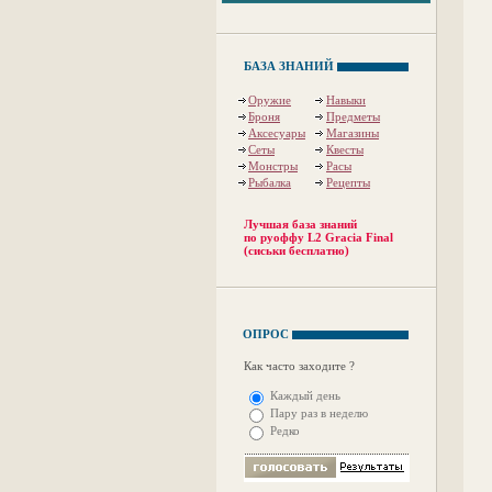
БАЗА ЗНАНИЙ
Оружие
Навыки
Броня
Предметы
Аксесуары
Магазины
Сеты
Квесты
Монстры
Расы
Рыбалка
Рецепты
Лучшая база знаний
по руоффу L2 Gracia Final
(сиськи бесплатно)
ОПРОС
Как часто заходите ?
Каждый день
Пару раз в неделю
Редко