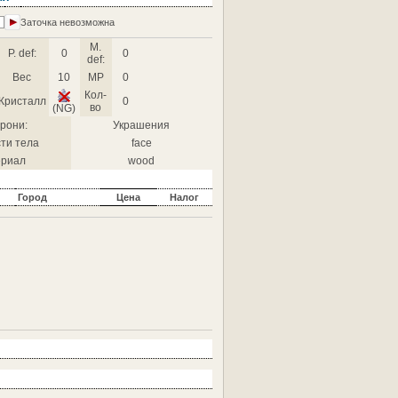
Заточка невозможна
M.
P. def:
0
0
def:
Вес
10
MP
0
Кол-
Кристалл
0
во
(NG)
рони:
Украшения
ти тела
face
риал
wood
Город
Цена
Налог