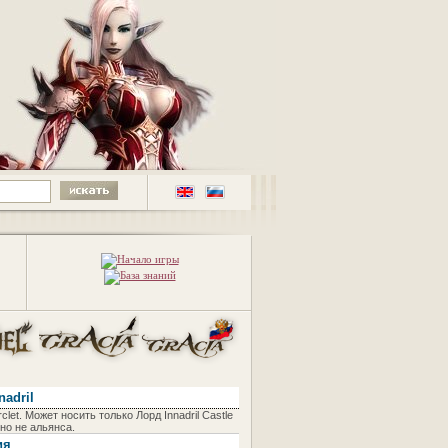
nadril
rclet. Может носить только Лорд Innadril Castle
 но не альянса.
ия