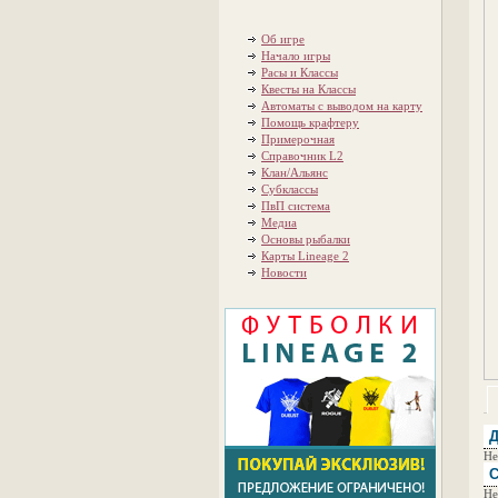
Об игре
Начало игры
Расы и Классы
Квесты на Классы
Автоматы с выводом на карту
Помощь крафтеру
Примерочная
Справочник L2
Клан/Альянс
Субклассы
ПвП система
Медиа
Основы рыбалки
Карты Lineage 2
Новости
Д
Не
С
Не