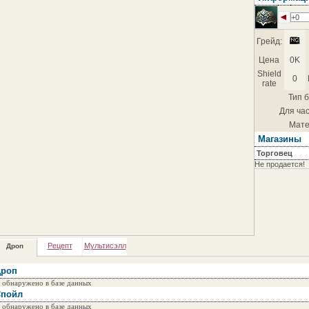
+0
Грейд:
Цена
0K
Shield
0
rate
Тип б
Для час
Мате
Магазины
Торговец
Не продается!
Рецепт
Мультисэлл
Дроп
роп
 обнаружено в базе данных
пойл
 обнаружено в базе данных