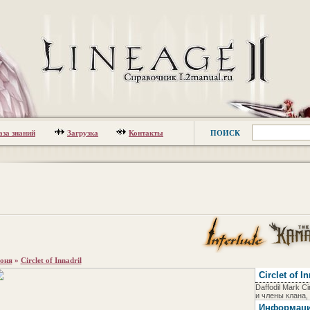
аза знаний
Загрузка
Контакты
ПОИСК
оня
»
Circlet of Innadril
Circlet of In
Daffodil Mark Ci
и члены клана,
Информац