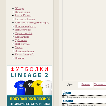
Об игре
Начало игры
Расы и Классы
Квесты на Классы
Автоматы с выводом на карту
Помощь крафтеру
Примерочная
Справочник L2
Клан/Альянс
Субклассы
ПвП система
Медиа
Основы рыбалки
Карты Lineage 2
Новости
Рецепт
Мультисэ
Дроп
Дроп
Не обнаружено в базе данных
Спойл
Не обнаружено в базе данных