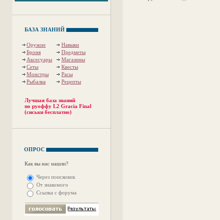
БАЗА ЗНАНИЙ
Оружие
Навыки
Броня
Предметы
Аксесуары
Магазины
Сеты
Квесты
Монстры
Расы
Рыбалка
Рецепты
Лучшая база знаний
по руоффу L2 Gracia Final
(сиськи бесплатно)
ОПРОС
Как вы нас нашли?
Через поисковик
От знакомого
Ссылка с форума