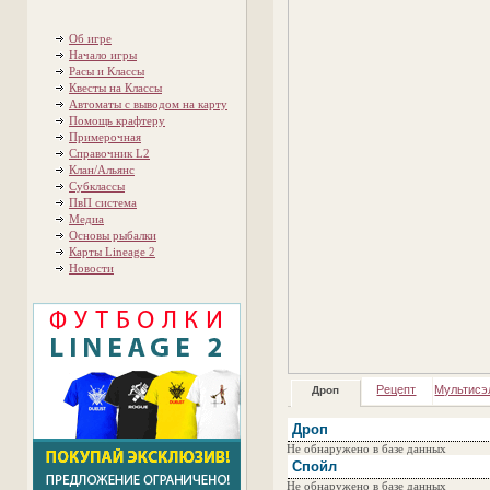
Об игре
Начало игры
Расы и Классы
Квесты на Классы
Автоматы с выводом на карту
Помощь крафтеру
Примерочная
Справочник L2
Клан/Альянс
Субклассы
ПвП система
Медиа
Основы рыбалки
Карты Lineage 2
Новости
Рецепт
Мультисэ
Дроп
Дроп
Не обнаружено в базе данных
Спойл
Не обнаружено в базе данных