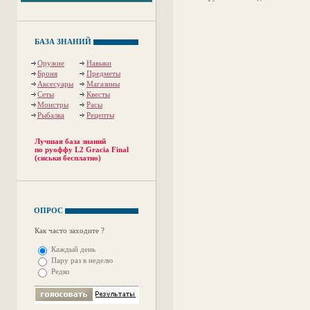
БАЗА ЗНАНИЙ
Оружие
Навыки
Броня
Предметы
Аксесуары
Магазины
Сеты
Квесты
Монстры
Расы
Рыбалка
Рецепты
Лучшая база знаний
по руоффу L2 Gracia Final
(сиськи бесплатно)
ОПРОС
Как часто заходите ?
Каждый день
Пару раз в неделю
Редко