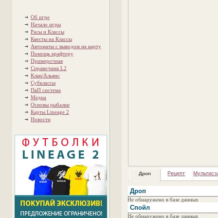
Об игре
Начало игры
Расы и Классы
Квесты на Классы
Автоматы с выводом на карту
Помощь крафтеру
Примерочная
Справочник L2
Клан/Альянс
Субклассы
ПвП система
Медиа
Основы рыбалки
Карты Lineage 2
Новости
Рецепт
Мультисэ
Дроп
Дроп
Не обнаружено в базе данных
Спойл
Не обнаружено в базе данных