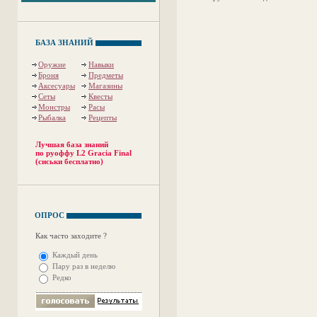
БАЗА ЗНАНИЙ
Оружие
Навыки
Броня
Предметы
Аксесуары
Магазины
Сеты
Квесты
Монстры
Расы
Рыбалка
Рецепты
Лучшая база знаний
по руоффу L2 Gracia Final
(сиськи бесплатно)
ОПРОС
Как часто заходите ?
Каждый день
Пару раз в неделю
Редко