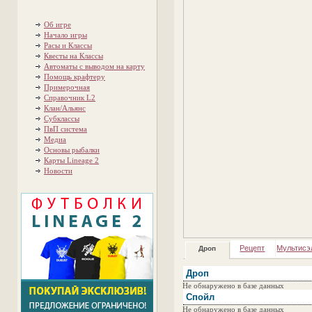
Об игре
Начало игры
Расы и Классы
Квесты на Классы
Автоматы с выводом на карту
Помощь крафтеру
Примерочная
Справочник L2
Клан/Альянс
Субклассы
ПвП система
Медиа
Основы рыбалки
Карты Lineage 2
Новости
Рецепт
Мультисэ
Дроп
Дроп
Не обнаружено в базе данных
Спойл
Не обнаружено в базе данных