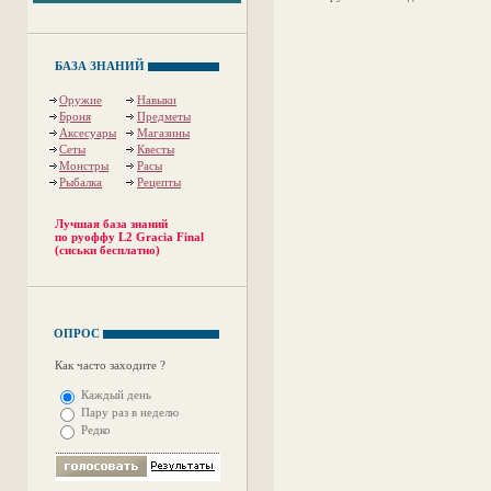
БАЗА ЗНАНИЙ
Оружие
Навыки
Броня
Предметы
Аксесуары
Магазины
Сеты
Квесты
Монстры
Расы
Рыбалка
Рецепты
Лучшая база знаний
по руоффу L2 Gracia Final
(сиськи бесплатно)
ОПРОС
Как часто заходите ?
Каждый день
Пару раз в неделю
Редко