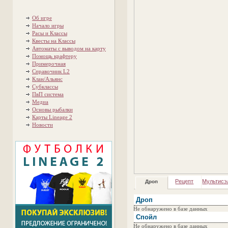
Об игре
Начало игры
Расы и Классы
Квесты на Классы
Автоматы с выводом на карту
Помощь крафтеру
Примерочная
Справочник L2
Клан/Альянс
Субклассы
ПвП система
Медиа
Основы рыбалки
Карты Lineage 2
Новости
Рецепт
Мультисэ
Дроп
Дроп
Не обнаружено в базе данных
Спойл
Не обнаружено в базе данных