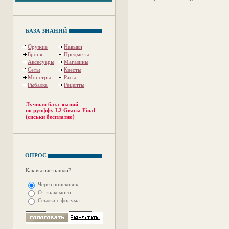
БАЗА ЗНАНИЙ
Оружие
Навыки
Броня
Предметы
Аксесуары
Магазины
Сеты
Квесты
Монстры
Расы
Рыбалка
Рецепты
Лучшая база знаний
по руоффу L2 Gracia Final
(сиськи бесплатно)
ОПРОС
Как вы нас нашли?
Через поисковик
От знакомого
Ссылка с форума