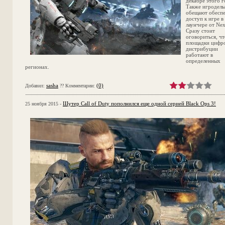
декабре этого г
Также игродел
обещают обесп
доступ к игре в
лаунчере от Ne
Сразу стоит
оговориться, чт
площадки цифр
дистрибуции
работают в
определенных
регионах.
sasha
(0)
Добавил:
?? Комментарии:
Шутер Call of Duty пополнился еще одной серией Black Ops 3!
25 ноября 2015 -