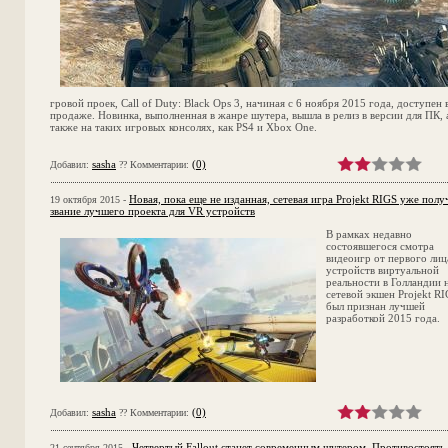
гровой проек, Call of Duty: Black Ops 3, начиная с 6 ноября 2015 года, доступен 
продаже. Новинка, выполненная в жанре шутера, вышла в релиз в версии для ПК, 
также на таких игровых консолях, как PS4 и Xbox One.
sasha
(0)
Добавил:
?? Комментарии:
Новая, пока еще не изданная, сетевая игра Projekt RIGS уже полу
19 октября 2015 -
звание лучшего проекта для VR устройств
В рамках недавно
состоявшегося смотра
видеоигр от первого лиц
устройств виртуальной
реальности в Голландии 
сетевой экшен Projekt R
был признан лучшей
разработкой 2015 года.
sasha
(0)
Добавил:
?? Комментарии:
Четвертый Fallout станет современным шутером. Противостоять
21 сентября 2015 -