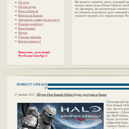
Вы можете спрятать дроп, лежащий на 
Об игре
пункте меню игры (Game Options wind
Начало игры
эту функцию, вы значительно снизите 
Расы и Классы
не сможете подобрать дроп лежащий н
Квесты на Классы
сможете поднять его нажав кнопку Pic
Автоматы с выводом на карту
Помощь крафтеру
Клан/Альянс
Медиа
Основы рыбалки
Карты Lineage 2
Внимание, эксклюзив!
Футболки LineAge 2
НОВОСТ? LINEAGE
2?
Шутер First Assault Online будет доступен в Steam
17 декабря 2015 -
Популярный шу
First Assault Onl
или, как его ран
называли - Ghost
the Shell Online,
будет доступен 
цифровом виде 
сервисе Steam у