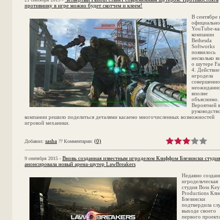
противнику в игре можно будет скотчем и клеем!
В сентябре 
официальн
YouTube-ка
компании
Bethesda
Softworks
появилось
несколько в
о шутере Fa
4. Действие
игродела
совершенно
неожиданно
вполне
объяснимо.
Вероятней в
руководств
компании решило поделиться деталями касаемо многочисленных возможностей
игровой механики.
sasha
(0)
Добавил:
?? Комментарии:
Вновь созданная известным игроделом Клиффом Блезински студи
9 сентября 2015 -
анонсировала новый арена-шутер LawBreakers
Недавно создан
игродельческая
студия Boss Key
Productions Кл
Блезински
подтвердила сл
выходе своего
первого проекта