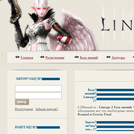
Главная
Регистрация
База знаний
Загрузка
АВТОР?ЗАЦ?Я?
База?
знаний?
Lineage?
2?
L2Manual.ru -
Lineage 2 база знаний
.
Регистрация
Забыли пароль?
объединено все что необходимо знать 
Kamael и Gracia Final
.
Знаете?
ли?вы?
НАВ?ГАЦ?Я?
что...??