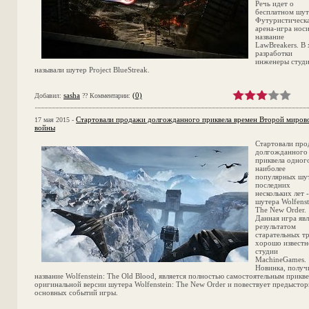
Речь идет о
бесплатном шут
Футуристическ
арена-игра нос
название
LawBreakers. В
разработки
инженеры студ
называли шутер Project BlueStreak.
sasha
(0)
Добавил:
?? Комментарии:
Стартовали продажи долгожданного приквела времен Второй миров
17 мая 2015 -
войны
Стартовали пр
долгожданного
приквела одног
наиболее
популярных шу
последних
нескольких лет -
шутера Wolfenst
The New Order.
Данная игра явл
результатом
старательных т
хорошо известн
студии
MachineGames.
Новинка, получ
название Wolfenstein: The Old Blood, является полностью самостоятельным прикв
оригинальной версии шутера Wolfenstein: The New Order и повествует предысто
основных событий игры.