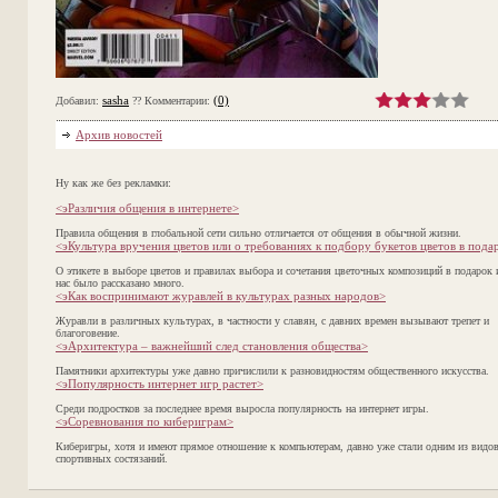
sasha
(0)
Добавил:
?? Комментарии:
Архив новостей
Ну как же без рекламки:
<эРазличия общения в интернете>
Правила общения в глобальной сети сильно отличается от общения в обычной жизни.
<эКультура вручения цветов или о требованиях к подбору букетов цветов в пода
О этикете в выборе цветов и правилах выбора и сочетания цветочных композиций в подарок 
нас было рассказано много.
<эКак воспринимают журавлей в культурах разных народов>
Журавли в различных культурах, в частности у славян, с давних времен вызывают трепет и
благоговение.
<эАрхитектура – важнейший след становления общества>
Памятники архитектуры уже давно причислили к разновидностям общественного искусства.
<эПопулярность интернет игр растет>
Среди подростков за последнее время выросла популярность на интернет игры.
<эСоревнования по кибериграм>
Киберигры, хотя и имеют прямое отношение к компьютерам, давно уже стали одним из видо
спортивных состязаний.