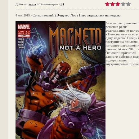
sasha
(0)
Добавил:
?? Комментарии:
Сатирический 2D-шутер Not a Hero задержится на неделю
8 мая 2015 -
?з-за вновь принятого
решения релиз
долгожданного шутер
a Hero перенесен еще 
одну неделю. Теперь 
поступит на прилавки
интернет-магазинов н
раньше 14 мая 2015 г
Основной причиной
данного действия явл
модернизация
внутриигровых проце