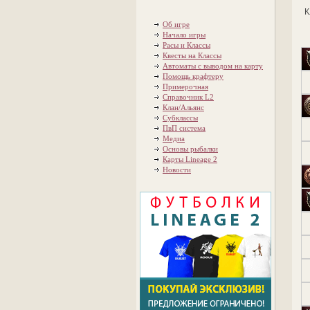
К
Об игре
Начало игры
Расы и Классы
Квесты на Классы
Автоматы с выводом на карту
Помощь крафтеру
Примерочная
Справочник L2
Клан/Альянс
Субклассы
ПвП система
Медиа
Основы рыбалки
Карты Lineage 2
Новости