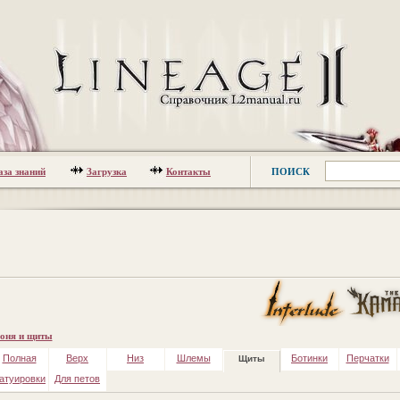
аза знаний
Загрузка
Контакты
ПОИСК
оня и щиты
Полная
Верх
Низ
Шлемы
Ботинки
Перчатки
Щиты
атуировки
Для петов