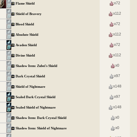
x72
Flame Shield
x112
Shield of Bravery
x72
Blood Shield
x112
Absolute Shield
x72
Avadon Shield
x112
Divine Shield
x0
Shadow Item: Zubei's Shield
x97
Dark Crystal Shield
x148
Shield of Nightmare
x97
Sealed Dark Crystal Shield
x148
Sealed Shield of Nightmare
x0
Shadow Item: Dark Crystal Shield
x0
Shadow Item: Shield of Nightmare