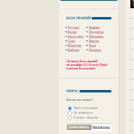
БАЗА ЗНАНИЙ
Оружие
Навыки
Броня
Предметы
Аксесуары
Магазины
Сеты
Квесты
Монстры
Расы
Рыбалка
Рецепты
Лучшая база знаний
по руоффу L2 Gracia Final
(сиськи бесплатно)
ОПРОС
Как вы нас нашли?
Через поисковик
От знакомого
Ссылка с форума