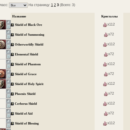
ласс:
На страницу:
1
2
3
(Всего: 3)
Название
Кристаллы
x112
Shield of Black Ore
x72
Shield of Summoning
x112
Otherworldly Shield
x72
Elemental Shield
x112
Shield of Phantom
x72
Shield of Grace
x112
Shield of Holy Spirit
x72
Phoenix Shield
x112
Cerberus Shield
x72
Shield of Aid
x112
Shield of Blessing