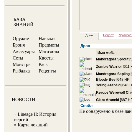
БАЗА
ЗНАНИЙ
Рецепт
Мультис
Дроп
Оружие
Навыки
Броня
Предметы
Дроп
Аксесуары
Магазины
Имя моба
Сеты
Квесты
Mandragora Sprout
[
Монстры
Расы
Zombie Warrior
[611 
Рыбалка
Рецепты
Mandragora Sapling
Bloody Bee
[648 HP]
Young Araneid
[648 H
Kerope Werewolf Chi
НОВОСТИ
Giant Araneid
[687 HP
Спойл
Не обнаружено в базе да
»
Lineage II: История
версий
»
Карта локаций