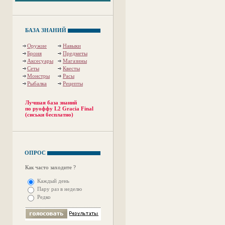
БАЗА ЗНАНИЙ
Оружие
Навыки
Броня
Предметы
Аксесуары
Магазины
Сеты
Квесты
Монстры
Расы
Рыбалка
Рецепты
Лучшая база знаний
по руоффу L2 Gracia Final
(сиськи бесплатно)
ОПРОС
Как часто заходите ?
Каждый день
Пару раз в неделю
Редко