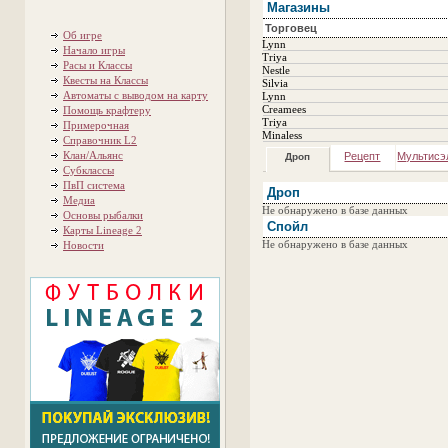
Магазины
Торговец
Об игре
Lynn
Начало игры
Triya
Расы и Классы
Nestle
Квесты на Классы
Silvia
Автоматы с выводом на карту
Lynn
Creamees
Помощь крафтеру
Triya
Примерочная
Minaless
Справочник L2
Клан/Альянс
Рецепт
Мультисэ
Дроп
Субклассы
ПвП система
Дроп
Медиа
Не обнаружено в базе данных
Основы рыбалки
Спойл
Карты Lineage 2
Не обнаружено в базе данных
Новости