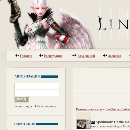
Главная
Регистрация
База знаний
Загрузка
АВТОРИЗАЦИЯ
Регистрация
Забыли пароль?
Разные предметы
»
Spellbook: Battl
Spellbook: Battle He
НАВИГАЦИЯ
Книга заклинаний для Battle