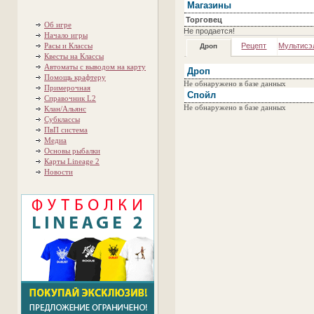
Магазины
Торговец
Об игре
Не продается!
Начало игры
Расы и Классы
Рецепт
Мультисэ
Дроп
Квесты на Классы
Автоматы с выводом на карту
Дроп
Помощь крафтеру
Не обнаружено в базе данных
Примерочная
Спойл
Справочник L2
Не обнаружено в базе данных
Клан/Альянс
Субклассы
ПвП система
Медиа
Основы рыбалки
Карты Lineage 2
Новости