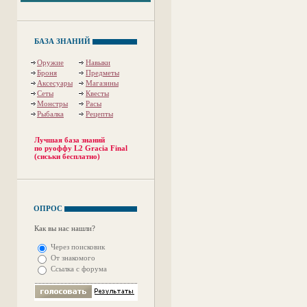
БАЗА ЗНАНИЙ
Оружие
Навыки
Броня
Предметы
Аксесуары
Магазины
Сеты
Квесты
Монстры
Расы
Рыбалка
Рецепты
Лучшая база знаний
по руоффу L2 Gracia Final
(сиськи бесплатно)
ОПРОС
Как вы нас нашли?
Через поисковик
От знакомого
Ссылка с форума