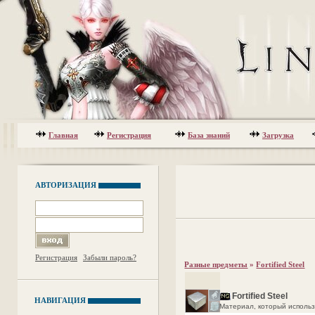
Главная
Регистрация
База знаний
Загрузка
АВТОРИЗАЦИЯ
Регистрация
Забыли пароль?
Разные предметы
»
Fortified Steel
Fortified Steel
НАВИГАЦИЯ
Материал, который использ