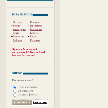
БАЗА ЗНАНИЙ
Оружие
Навыки
Броня
Предметы
Аксесуары
Магазины
Сеты
Квесты
Монстры
Расы
Рыбалка
Рецепты
Лучшая база знаний
по руоффу L2 Gracia Final
(сиськи бесплатно)
ОПРОС
Как вы нас нашли?
Через поисковик
От знакомого
Ссылка с форума