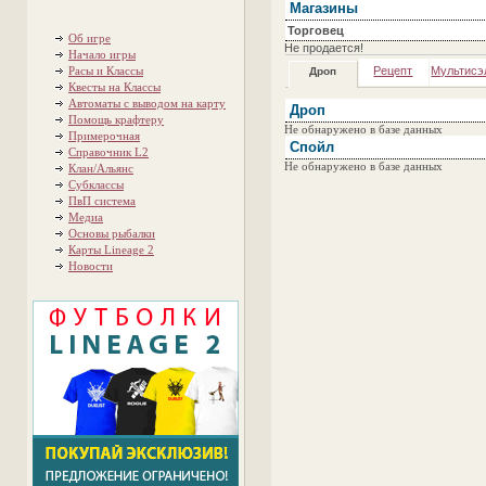
Магазины
Торговец
Об игре
Не продается!
Начало игры
Расы и Классы
Рецепт
Мультисэ
Дроп
Квесты на Классы
Автоматы с выводом на карту
Дроп
Помощь крафтеру
Не обнаружено в базе данных
Примерочная
Спойл
Справочник L2
Не обнаружено в базе данных
Клан/Альянс
Субклассы
ПвП система
Медиа
Основы рыбалки
Карты Lineage 2
Новости