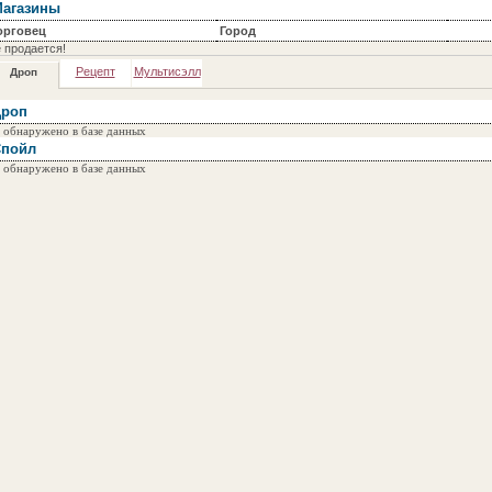
агазины
орговец
Город
 продается!
Рецепт
Мультисэлл
Дроп
роп
 обнаружено в базе данных
пойл
 обнаружено в базе данных