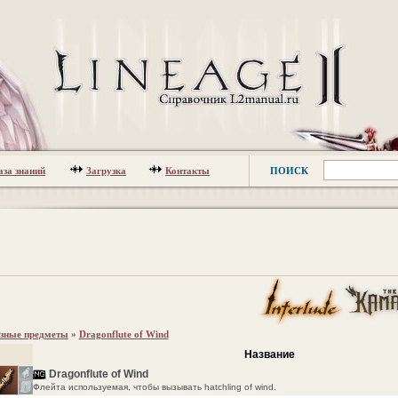
аза знаний
Загрузка
Контакты
ПОИСК
зные предметы
»
Dragonflute of Wind
Название
Dragonflute of Wind
Флейта используемая, чтобы вызывать hatchling of wind.