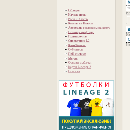
М
Т
Об игре
Не
Начало игры
Расы и Классы
Квесты на Классы
Автоматы с выводом на карту
Д
Помощь крафтеру
Не
Примерочная
С
Справочник L2
Не
Клан/Альянс
Субклассы
ПвП система
Медиа
Основы рыбалки
Карты Lineage 2
Новости