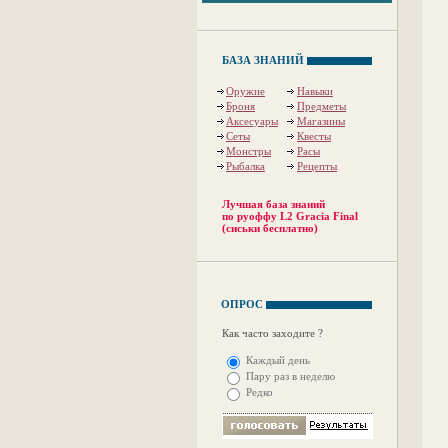
БАЗА ЗНАНИЙ
Оружие
Навыки
Броня
Предметы
Аксесуары
Магазины
Сеты
Квесты
Монстры
Расы
Рыбалка
Рецепты
Лучшая база знаний
по руоффу L2 Gracia Final
(сиськи бесплатно)
ОПРОС
Как часто заходите ?
Каждый день
Пару раз в неделю
Редко