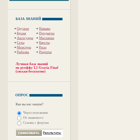
БАЗА ЗНАНИЙ
Оружие
Навыки
Броня
Предметы
Аксесуары
Магазины
Сеты
Квесты
Монстры
Расы
Рыбалка
Рецепты
Лучшая база знаний
по руоффу L2 Gracia Final
(сиськи бесплатно)
ОПРОС
Как вы нас нашли?
Через поисковик
От знакомого
Ссылка с форума