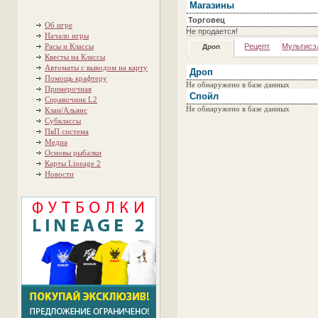
Магазины
Торговец
Об игре
Не продается!
Начало игры
Расы и Классы
Рецепт
Мультисэ
Дроп
Квесты на Классы
Автоматы с выводом на карту
Дроп
Помощь крафтеру
Не обнаружено в базе данных
Примерочная
Спойл
Справочник L2
Не обнаружено в базе данных
Клан/Альянс
Субклассы
ПвП система
Медиа
Основы рыбалки
Карты Lineage 2
Новости