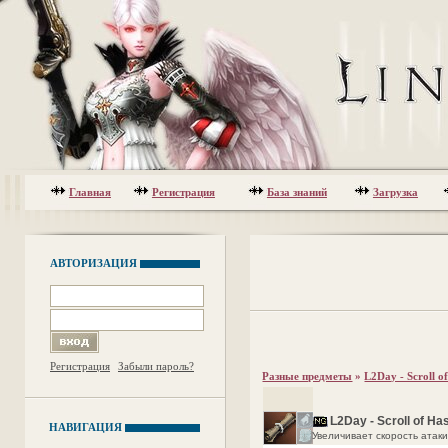
Главная
Регистрация
База знаний
Загрузка
АВТОРИЗАЦИЯ
Регистрация
Забыли пароль?
Разные предметы
»
L2Day - Scroll o
L2Day - Scroll of Ha
НАВИГАЦИЯ
Увеличивает скорость атаки