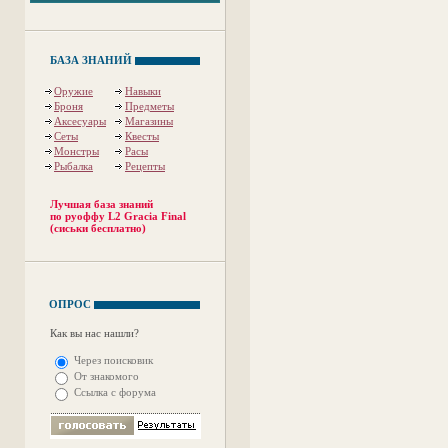
БАЗА ЗНАНИЙ
Оружие
Навыки
Броня
Предметы
Аксесуары
Магазины
Сеты
Квесты
Монстры
Расы
Рыбалка
Рецепты
Лучшая база знаний
по руоффу L2 Gracia Final
(сиськи бесплатно)
ОПРОС
Как вы нас нашли?
Через поисковик
От знакомого
Ссылка с форума