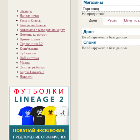
Магазины
Торговец
Об игре
Не продается!
Начало игры
Расы и Классы
Рецепт
Мультисэ
Дроп
Квесты на Классы
Автоматы с выводом на карту
Дроп
Помощь крафтеру
Не обнаружено в базе данных
Примерочная
Спойл
Справочник L2
Не обнаружено в базе данных
Клан/Альянс
Субклассы
ПвП система
Медиа
Основы рыбалки
Карты Lineage 2
Новости