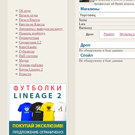
профессии all Mystic класса.
Магазины
Об игре
Начало игры
Торговец
Расы и Классы
Sonia
Lara
Квесты на Классы
Harmony
Автоматы с выводом на карту
Помощь крафтеру
Рецепт
Мультисэ
Дроп
Примерочная
Справочник L2
Дроп
Клан/Альянс
Не обнаружено в базе данных
Субклассы
Спойл
ПвП система
Медиа
Не обнаружено в базе данных
Основы рыбалки
Карты Lineage 2
Новости