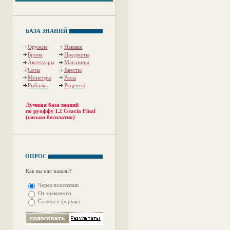
БАЗА ЗНАНИЙ
Оружие
Навыки
Броня
Предметы
Аксесуары
Магазины
Сеты
Квесты
Монстры
Расы
Рыбалка
Рецепты
Лучшая база знаний
по руоффу L2 Gracia Final
(сиськи бесплатно)
ОПРОС
Как вы нас нашли?
Через поисковик
От знакомого
Ссылка с форума