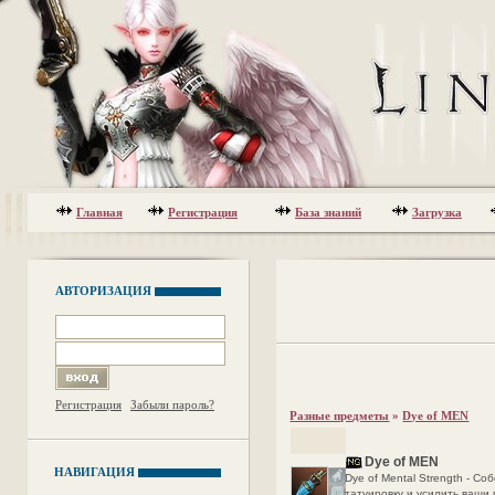
Главная
Регистрация
База знаний
Загрузка
АВТОРИЗАЦИЯ
Регистрация
Забыли пароль?
Разные предметы
»
Dye of MEN
Dye of MEN
НАВИГАЦИЯ
Dye of Mental Strength - С
татуировку и усилить ваши