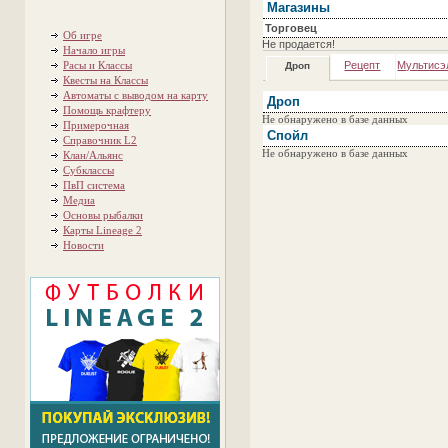
Магазины
Торговец
Об игре
Не продается!
Начало игры
Расы и Классы
Рецепт
Мультисэ
Дроп
Квесты на Классы
Автоматы с выводом на карту
Дроп
Помощь крафтеру
Не обнаружено в базе данных
Примерочная
Спойл
Справочник L2
Не обнаружено в базе данных
Клан/Альянс
Субклассы
ПвП система
Медиа
Основы рыбалки
Карты Lineage 2
Новости