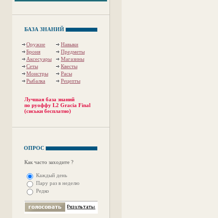
БАЗА ЗНАНИЙ
Оружие
Навыки
Броня
Предметы
Аксесуары
Магазины
Сеты
Квесты
Монстры
Расы
Рыбалка
Рецепты
Лучшая база знаний
по руоффу L2 Gracia Final
(сиськи бесплатно)
ОПРОС
Как часто заходите ?
Каждый день
Пару раз в неделю
Редко