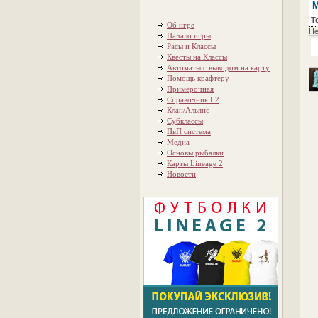
М
Т
Об игре
Не
Начало игры
Расы и Классы
Квесты на Классы
Автоматы с выводом на карту
Помощь крафтеру
Примерочная
Справочник L2
Клан/Альянс
Субклассы
ПвП система
Медиа
Основы рыбалки
Карты Lineage 2
Новости