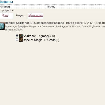
агазины
орговец
Город
 продается!
Дроп
Мультисэлл
Рецепт
Recipe: Spiritshot (D) Compressed Package (100%)
Уровень: 2, MP: 180, 
Только для Дварфов. Рецепт на Compressed Package of Spiritshots: Grade D. Для изгот
создания 100%.
Spiritshot: D-grade
(300)
Rope of Magic: D-Grade
(6)