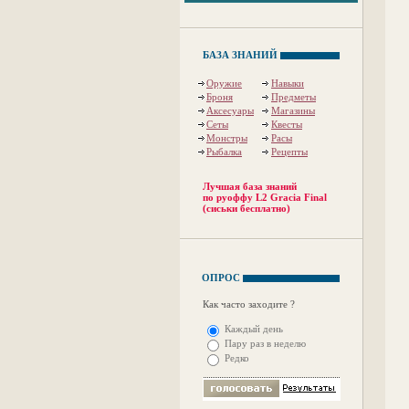
БАЗА ЗНАНИЙ
Оружие
Навыки
Броня
Предметы
Аксесуары
Магазины
Сеты
Квесты
Монстры
Расы
Рыбалка
Рецепты
Лучшая база знаний
по руоффу L2 Gracia Final
(сиськи бесплатно)
ОПРОС
Как часто заходите ?
Каждый день
Пару раз в неделю
Редко