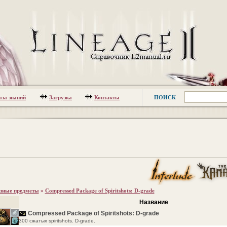
аза знаний
Загрузка
Контакты
ПОИСК
зные предметы
»
Compressed Package of Spiritshots: D-grade
Название
Compressed Package of Spiritshots: D-grade
300 сжатых spiritshots. D-grade.