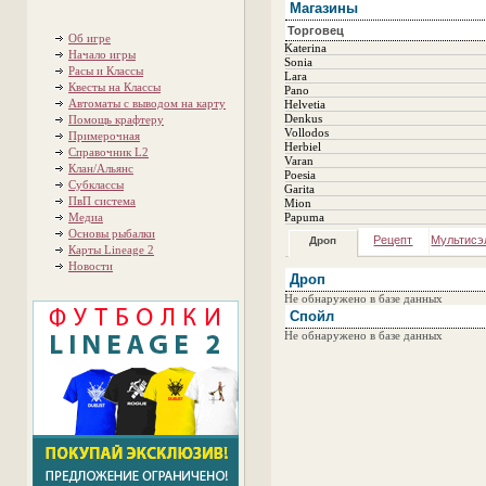
Магазины
Торговец
Об игре
Katerina
Начало игры
Sonia
Расы и Классы
Lara
Квесты на Классы
Pano
Автоматы с выводом на карту
Helvetia
Denkus
Помощь крафтеру
Vollodos
Примерочная
Herbiel
Справочник L2
Varan
Клан/Альянс
Poesia
Субклассы
Garita
ПвП система
Mion
Медиа
Papuma
Основы рыбалки
Рецепт
Мультисэ
Дроп
Карты Lineage 2
Новости
Дроп
Не обнаружено в базе данных
Спойл
Не обнаружено в базе данных