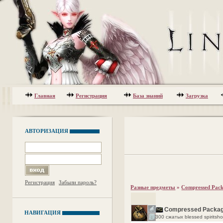
Главная
Регистрация
База знаний
Загрузка
АВТОРИЗАЦИЯ
Регистрация
Забыли пароль?
Разные предметы
»
Compressed Packa
Compressed Package
НАВИГАЦИЯ
300 сжатых blessed spiritsho