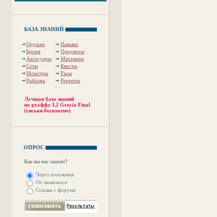
БАЗА ЗНАНИЙ
Оружие
Навыки
Броня
Предметы
Аксесуары
Магазины
Сеты
Квесты
Монстры
Расы
Рыбалка
Рецепты
Лучшая база знаний
по руоффу L2 Gracia Final
(сиськи бесплатно)
ОПРОС
Как вы нас нашли?
Через поисковик
От знакомого
Ссылка с форума