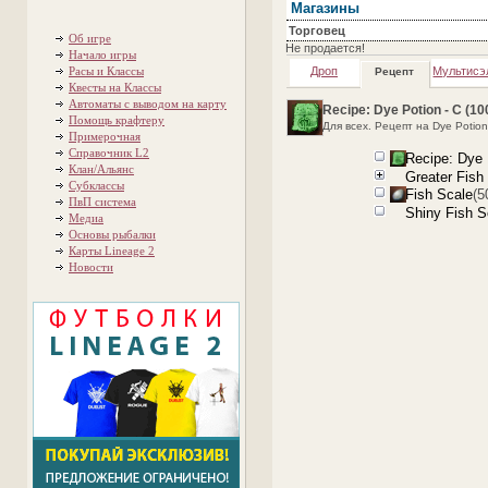
Магазины
Торговец
Об игре
Не продается!
Начало игры
Расы и Классы
Дроп
Мультисэ
Рецепт
Квесты на Классы
Автоматы с выводом на карту
Recipe: Dye Potion - C (1
Помощь крафтеру
Для всех. Рецепт на Dye Potio
Примерочная
Справочник L2
Recipe: Dye 
Клан/Альянс
Greater Fish 
Субклассы
Fish Scale
(5
ПвП система
Shiny Fish S
Медиа
Основы рыбалки
Карты Lineage 2
Новости