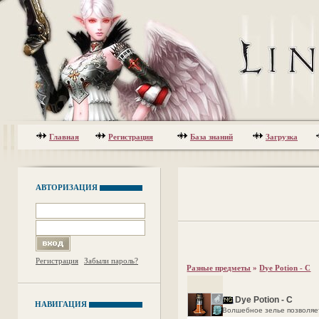
Главная
Регистрация
База знаний
Загрузка
АВТОРИЗАЦИЯ
Регистрация
Забыли пароль?
Разные предметы
»
Dye Potion - C
Dye Potion - C
НАВИГАЦИЯ
Волшебное зелье позволяет