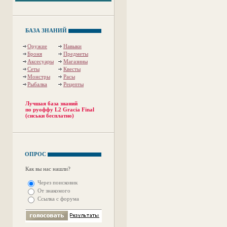
БАЗА ЗНАНИЙ
Оружие
Навыки
Броня
Предметы
Аксесуары
Магазины
Сеты
Квесты
Монстры
Расы
Рыбалка
Рецепты
Лучшая база знаний
по руоффу L2 Gracia Final
(сиськи бесплатно)
ОПРОС
Как вы нас нашли?
Через поисковик
От знакомого
Ссылка с форума