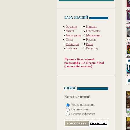
Re
БАЗА ЗНАНИЙ
Bl
к 
Оружие
Навыки
Броня
Предметы
Аксесуары
Магазины
Re
Сеты
Квесты
ат
Монстры
Расы
Рыбалка
Рецепты
Ma
Лучшая база знаний
А
по руоффу L2 Gracia Final
(сиськи бесплатно)
NP
Д
ОПРОС
Как вы нас нашли?
Через поисковик
От знакомого
Ссылка с форума