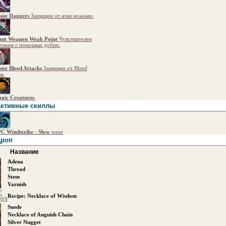
sist Daggers
Защищен от атак ножами.
unt Weapon Weak Point
Чувствителен
атакам с помощью дубин.
sist Bleed Attacks
Защищен от Bleed
ак.
gic Creatures
ктивные скиллы
C Windstrike - Slow
none
роп
Название
Adena
Thread
Stem
Varnish
Recipe: Necklace of Wisdom
Suede
Necklace of Anguish Chain
Silver Nugget