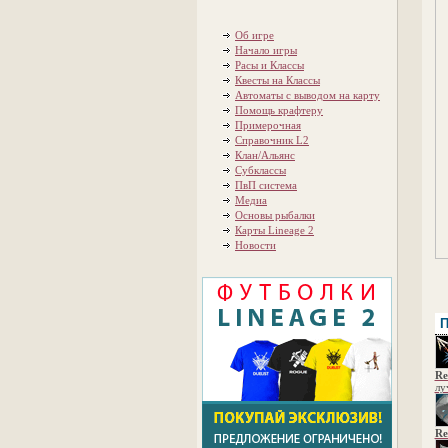
Об игре
Начало игры
Расы и Классы
Квесты на Классы
Автоматы с выводом на карту
Помощь крафтеру
Примерочная
Справочник L2
Клан/Альянс
Субклассы
ПвП система
Медиа
Основы рыбалки
Карты Lineage 2
Новости
П
Re
лу
Re