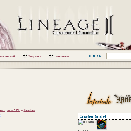
аза знаний
Загрузка
Контакты
ПОИСК
нстры и NPC
»
Crasher
Crasher
(male)