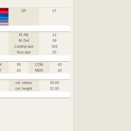
SP
27
M. Atk
12
M. Def
59
Casting spd
333
Run spd
25
X
30
CON
43
T
20
MEN
10
col. radius
20.00
col. height
31.00