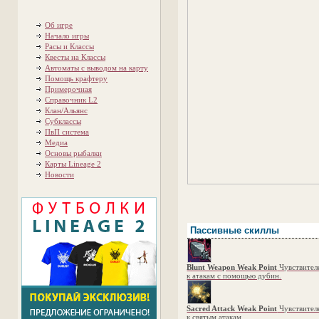
Об игре
Начало игры
Расы и Классы
Квесты на Классы
Автоматы с выводом на карту
Помощь крафтеру
Примерочная
Справочник L2
Клан/Альянс
Субклассы
ПвП система
Медиа
Основы рыбалки
Карты Lineage 2
Новости
Пассивные скиллы
Blunt Weapon Weak Point
Чувствител
к атакам с помощью дубин.
Sacred Attack Weak Point
Чувствител
к святым атакам.