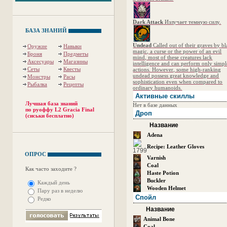
Dark Attack
Излучает темную силу.
БАЗА ЗНАНИЙ
Undead
Called out of their graves by b
Оружие
Навыки
magic, a curse or the power of an evil
Броня
Предметы
mind, most of these creatures lack
Аксесуары
Магазины
intelligence and can perform only simpl
Сеты
Квесты
actions. However, some high-ranking
undead possess great knowledge and
Монстры
Расы
sophistication even when compared to
Рыбалка
Рецепты
ordinary humanoids.
Активные скиллы
Лучшая база знаний
Нет в базе данных
по руоффу L2 Gracia Final
Дроп
(сиськи бесплатно)
Название
Adena
Recipe: Leather Gloves
ОПРОС
Varnish
Coal
Как часто заходите ?
Haste Potion
Buckler
Каждый день
Wooden Helmet
Пару раз в неделю
Спойл
Редко
Название
Animal Bone
Coal