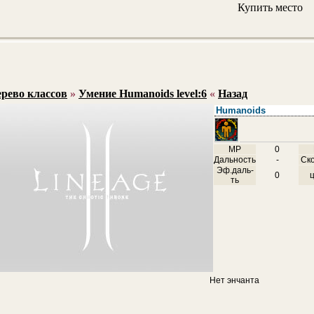
Купить место
рево классов
»
Умение Humanoids level:6
«
Назад
Humanoids
MP
0
Дальность
-
Ск
Эф.даль-
0
ть
Нет энчанта