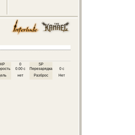
HP
0
SP
орость
0.00 с
Перезарядка
0 с
цель
нет
Разброс
Нет