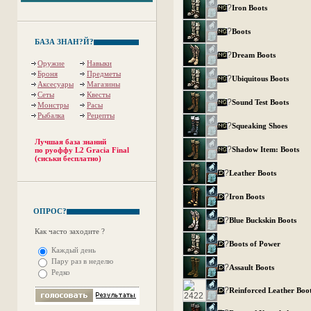
?
Iron Boots
?
Boots
БАЗА ЗНАН?Й?
?
Dream Boots
Оружие
Навыки
Броня
Предметы
?
Ubiquitous Boots
Аксесуары
Магазины
Сеты
Квесты
?
Sound Test Boots
Монстры
Расы
Рыбалка
Рецепты
?
Squeaking Shoes
Лучшая база знаний
?
Shadow Item: Boots
по руоффу L2 Gracia Final
(сиськи бесплатно)
?
Leather Boots
?
Iron Boots
ОПРОС?
?
Blue Buckskin Boots
Как часто заходите ?
?
Boots of Power
Каждый день
Пару раз в неделю
?
Assault Boots
Редко
?
Reinforced Leather Boo