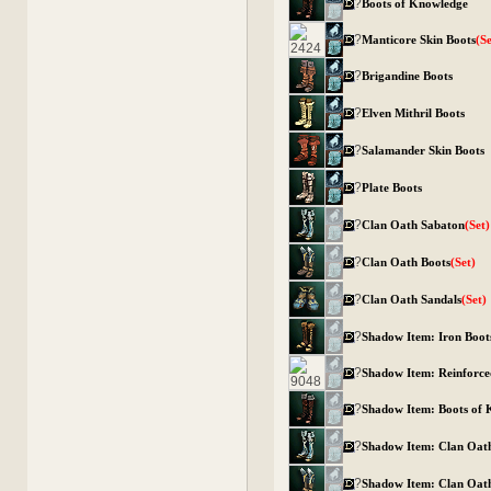
?
Boots of Knowledge
?
Manticore Skin Boots
(S
?
Brigandine Boots
?
Elven Mithril Boots
?
Salamander Skin Boots
?
Plate Boots
?
Clan Oath Sabaton
(Set)
?
Clan Oath Boots
(Set)
?
Clan Oath Sandals
(Set)
?
Shadow Item: Iron Boot
?
Shadow Item: Reinforce
?
Shadow Item: Boots of
?
Shadow Item: Clan Oat
?
Shadow Item: Clan Oat