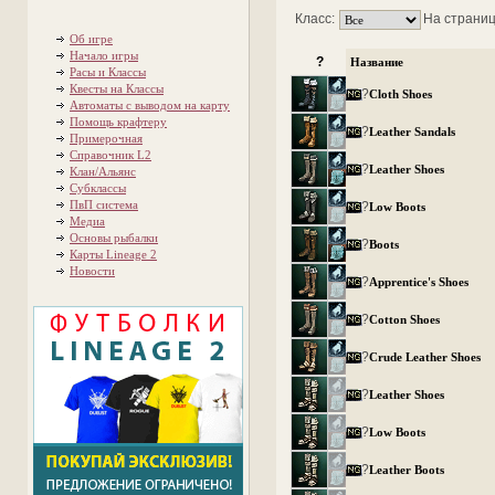
Класс:
На страниц
Об игре
Начало игры
?
Название
Расы и Классы
Квесты на Классы
?
Cloth Shoes
Автоматы с выводом на карту
Помощь крафтеру
?
Leather Sandals
Примерочная
Справочник L2
?
Leather Shoes
Клан/Альянс
Субклассы
ПвП система
?
Low Boots
Медиа
Основы рыбалки
?
Boots
Карты Lineage 2
Новости
?
Apprentice's Shoes
?
Cotton Shoes
?
Crude Leather Shoes
?
Leather Shoes
?
Low Boots
?
Leather Boots