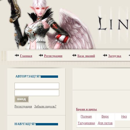
Главная
Регистрация
База знаний
Загрузка
АВТОР?ЗАЦ?Я?
Регистрация
Забыли пароль?
Броня и щиты
Полная
Верх
Низ
Татуировки
Для петов
НАВ?ГАЦ?Я?