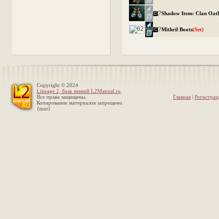
?
Shadow Item: Clan Oat
?
Mithril Boots
(Set)
Copyright © 2024
Lineage 2, база знаний L2Manual.ru
.
Все права защищены.
Главная
|
Регистрац
Копирование материалов запрещено.
{mnt}