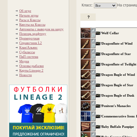
Класс:
На страниц
Об игре
Начало игры
?
Расы и Классы
Квесты на Классы
Автоматы с выводом на карту
?
Wolf Collar
Помощь крафтеру
Примерочная
Справочник L2
?
Dragonflute of Wind
Клан/Альянс
Субклассы
?
Dragonflute of Star
ПвП система
Медиа
?
Dragonflute of Twilight
Основы рыбалки
Карты Lineage 2
?
Dragon Bugle of Wind
Новости
?
Dragon Bugle of Star
?
Dragon Bugle of Dusk
?
Penitent's Manacles
?
Commemorative Item: Fi
?
Baby Buffalo Panpipe