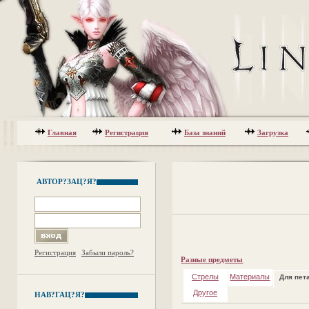
Главная
Регистрация
База знаний
Загрузка
АВТОР?ЗАЦ?Я?
Регистрация
Забыли пароль?
Разные предметы
Стрелы
Материалы
Для пет
Другое
НАВ?ГАЦ?Я?