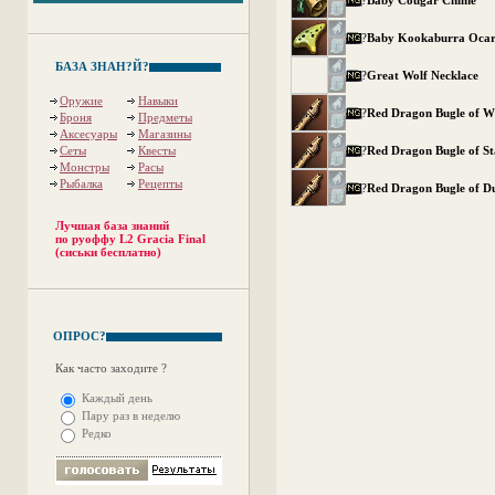
?
Baby Cougar Chime
?
Baby Kookaburra Ocar
БАЗА ЗНАН?Й?
?
Great Wolf Necklace
Оружие
Навыки
?
Red Dragon Bugle of W
Броня
Предметы
Аксесуары
Магазины
Сеты
Квесты
?
Red Dragon Bugle of St
Монстры
Расы
Рыбалка
Рецепты
?
Red Dragon Bugle of D
Лучшая база знаний
по руоффу L2 Gracia Final
(сиськи бесплатно)
ОПРОС?
Как часто заходите ?
Каждый день
Пару раз в неделю
Редко