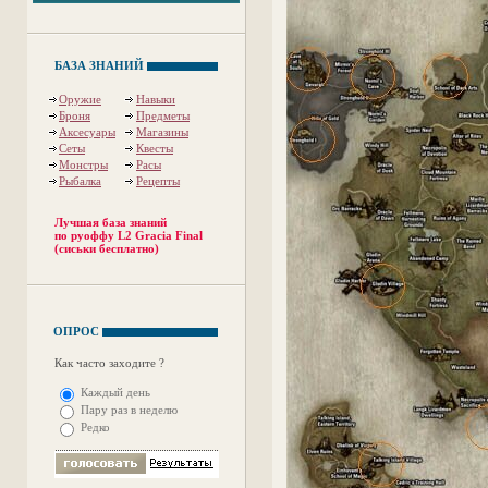
БАЗА ЗНАНИЙ
Оружие
Навыки
Броня
Предметы
Аксесуары
Магазины
Сеты
Квесты
Монстры
Расы
Рыбалка
Рецепты
Лучшая база знаний
по руоффу L2 Gracia Final
(сиськи бесплатно)
ОПРОС
Как часто заходите ?
Каждый день
Пару раз в неделю
Редко