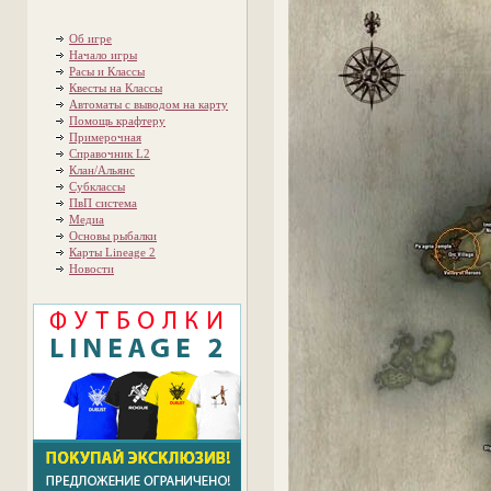
Об игре
Начало игры
Расы и Классы
Квесты на Классы
Автоматы с выводом на карту
Помощь крафтеру
Примерочная
Справочник L2
Клан/Альянс
Субклассы
ПвП система
Медиа
Основы рыбалки
Карты Lineage 2
Новости