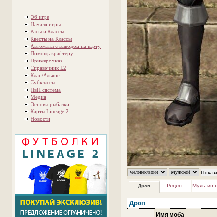
Об игре
Начало игры
Расы и Классы
Квесты на Классы
Автоматы с выводом на карту
Помощь крафтеру
Примерочная
Справочник L2
Клан/Альянс
Субклассы
ПвП система
Медиа
Основы рыбалки
Карты Lineage 2
Новости
Рецепт
Мультисэ
Дроп
Дроп
Имя моба