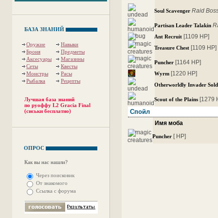
Raid Bos
Soul Scavenger
R
Partisan Leader Talakin
БАЗА ЗНАНИЙ
[1109 HP]
Ant Recruit
Оружие
Навыки
[1109 HP]
Treasure Chest
Броня
Предметы
Аксесуары
Магазины
[1164 HP]
Puncher
Сеты
Квесты
[1220 HP]
Монстры
Расы
Wyrm
Рыбалка
Рецепты
Otherworldly Invader Sold
[1279 
Лучшая база знаний
Scout of the Plains
по руоффу L2 Gracia Final
(сиськи бесплатно)
Спойл
Имя моба
[ HP]
Puncher
ОПРОС
Как вы нас нашли?
Через поисковик
От знакомого
Ссылка с форума