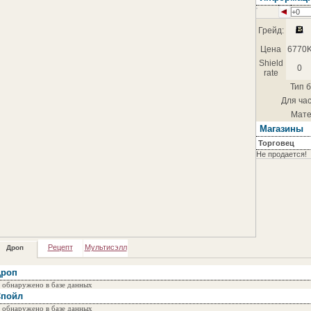
+0
Грейд:
Цена
6770
Shield
0
rate
Тип б
Для час
Мате
Магазины
Торговец
Не продается!
Рецепт
Мультисэлл
Дроп
роп
 обнаружено в базе данных
пойл
 обнаружено в базе данных