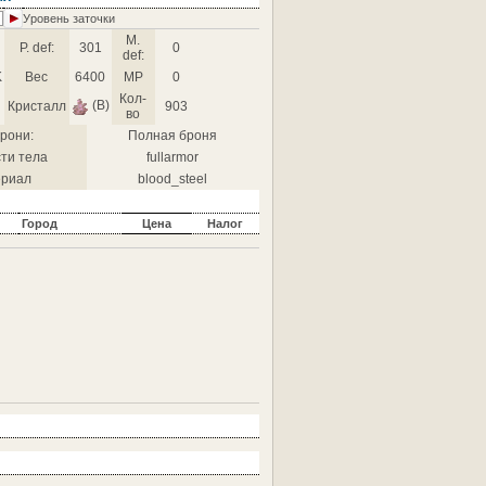
Уровень заточки
M.
P. def:
301
0
def:
K
Вес
6400
MP
0
Кол-
(B)
Кристалл
903
во
рони:
Полная броня
ти тела
fullarmor
риал
blood_steel
Город
Цена
Налог