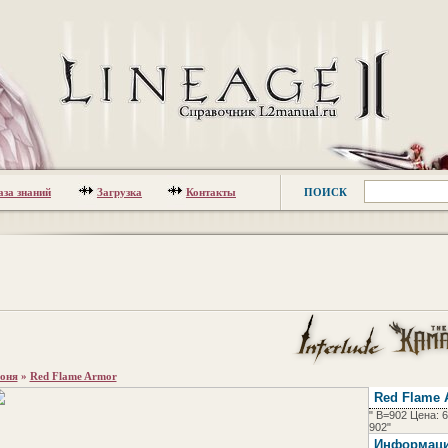
аза знаний
Загрузка
Контакты
ПОИСК
оня
»
Red Flame Armor
Red Flame 
" B=902 Цена: 
902"
Информац