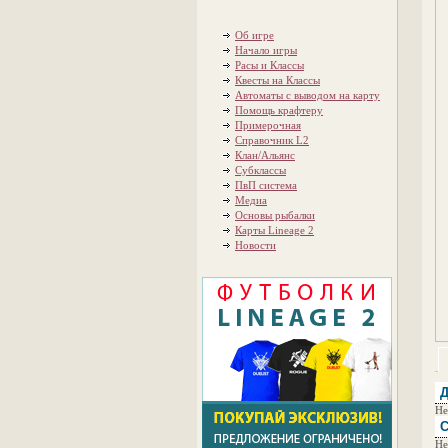
Об игре
Начало игры
Расы и Классы
Квесты на Классы
Автоматы с выводом на карту
Помощь крафтеру
Примерочная
Справочник L2
Клан/Альянс
Субклассы
ПвП система
Медиа
Основы рыбалки
Карты Lineage 2
Новости
Д
Не
С
Не