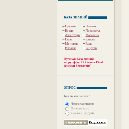
БАЗА ЗНАНИЙ
Оружие
Навыки
Броня
Предметы
Аксесуары
Магазины
Сеты
Квесты
Монстры
Расы
Рыбалка
Рецепты
Лучшая база знаний
по руоффу L2 Gracia Final
(сиськи бесплатно)
ОПРОС
Как вы нас нашли?
Через поисковик
От знакомого
Ссылка с форума