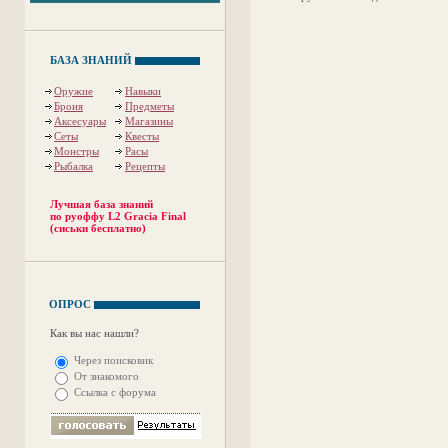
БАЗА ЗНАНИЙ
Оружие
Навыки
Броня
Предметы
Аксесуары
Магазины
Сеты
Квесты
Монстры
Расы
Рыбалка
Рецепты
Лучшая база знаний
по руоффу L2 Gracia Final
(сиськи бесплатно)
ОПРОС
Как вы нас нашли?
Через поисковик
От знакомого
Ссылка с форума