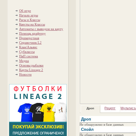
Об игре
Начало игры
Расы и Классы
Квесты на Классы
Автоматы с выводом на карту
Помощь крафтеру
Примерочная
Справочник L2
Клан/Альянс
Субклассы
ПвП система
Медиа
Основы рыбалки
Карты Lineage 2
Новости
Рецепт
Мультисэ
Дроп
Дроп
Не обнаружено в базе данных
Спойл
Не обнаружено в базе данных