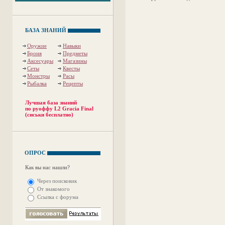
БАЗА ЗНАНИЙ
Оружие
Навыки
Броня
Предметы
Аксесуары
Магазины
Сеты
Квесты
Монстры
Расы
Рыбалка
Рецепты
Лучшая база знаний
по руоффу L2 Gracia Final
(сиськи бесплатно)
ОПРОС
Как вы нас нашли?
Через поисковик
От знакомого
Ссылка с форума