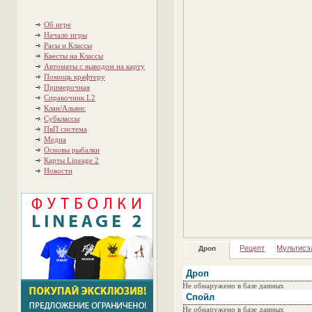
Об игре
Начало игры
Расы и Классы
Квесты на Классы
Автоматы с выводом на карту
Помощь крафтеру
Примерочная
Справочник L2
Клан/Альянс
Субклассы
ПвП система
Медиа
Основы рыбалки
Карты Lineage 2
Новости
Рецепт
Мультисэ
Дроп
Дроп
Не обнаружено в базе данных
Спойл
Не обнаружено в базе данных