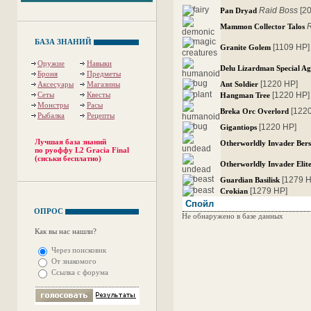
Raid Boss
[2
Pan Dryad
Mammon Collector Talos
БАЗА ЗНАНИЙ
[1109 HP]
Granite Golem
Оружие
Навыки
Delu Lizardman Special Ag
Броня
Предметы
[1220 HP]
Аксесуары
Магазины
Ant Soldier
Сеты
Квесты
[1220 HP]
Hangman Tree
Монстры
Расы
[122
Breka Orc Overlord
Рыбалка
Рецепты
[1220 HP]
Gigantiops
Лучшая база знаний
Otherworldly Invader Ber
по руоффу L2 Gracia Final
(сиськи бесплатно)
Otherworldly Invader Elite
[1279 
Guardian Basilisk
[1279 HP]
Crokian
Спойл
ОПРОС
Не обнаружено в базе данных
Как вы нас нашли?
Через поисковик
От знакомого
Ссылка с форума