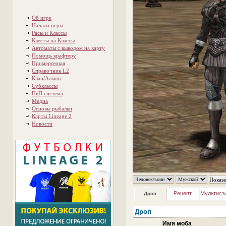
Об игре
Начало игры
Расы и Классы
Квесты на Классы
Автоматы с выводом на карту
Помощь крафтеру
Примерочная
Справочник L2
Клан/Альянс
Субклассы
ПвП система
Медиа
Основы рыбалки
Карты Lineage 2
Новости
Рецепт
Мультисэ
Дроп
Дроп
Имя моба