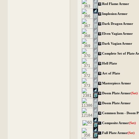
Red Flame Armor
Implosion Armor
Dark Dragon Armor
Elven Vagian Armor
Dark Vagian Armor
Complete Set of Plate 
Hell Plate
Art of Plate
Masterpiece Armor
Doom Plate Armor
(Set)
Doom Plate Armor
Common Item - Doom P
Composite Armor
(Set)
Full Plate Armor
(Set)