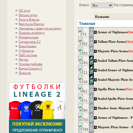
Класс:
На страниц
Об игре
Начало игры
Название
Расы и Классы
Тяжелая
Квесты на Классы
Автоматы с выводом на карту
Armor of Nightmare
(Se
Помощь крафтеру
Примерочная
Справочник L2
Tallum Plate Armor
(Set
Клан/Альянс
Субклассы
Majestic Plate Armor
(Se
ПвП система
Медиа
Sealed Tallum Plate Ar
Основы рыбалки
Карты Lineage 2
Sealed Armor of Nightm
Новости
Sealed Majestic Plate A
Apella Plate Armor
(Set)
Sealed Apella Plate Arm
Shadow Item: Majestic 
Armor of Nightmare - 
Majestic Plate Armor -