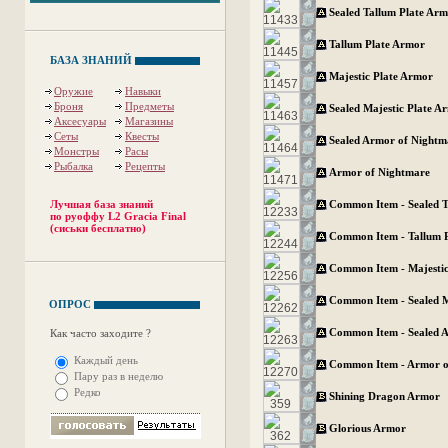
Sealed Tallum Plate Ar
Tallum Plate Armor
БАЗА ЗНАНИЙ
Majestic Plate Armor
Оружие
Навыки
Броня
Предметы
Sealed Majestic Plate A
Аксесуары
Магазины
Сеты
Квесты
Sealed Armor of Nightm
Монстры
Расы
Рыбалка
Рецепты
Armor of Nightmare
Лучшая база знаний
Common Item - Sealed T
по руоффу L2 Gracia Final
(сиськи бесплатно)
Common Item - Tallum 
Common Item - Majestic
Common Item - Sealed M
ОПРОС
Common Item - Sealed 
Как часто заходите ?
Каждый день
Common Item - Armor o
Пару раз в неделю
Редко
Shining Dragon Armor
Glorious Armor