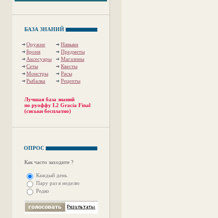
БАЗА ЗНАНИЙ
Оружие
Навыки
Броня
Предметы
Аксесуары
Магазины
Сеты
Квесты
Монстры
Расы
Рыбалка
Рецепты
Лучшая база знаний
по руоффу L2 Gracia Final
(сиськи бесплатно)
ОПРОС
Как часто заходите ?
Каждый день
Пару раз в неделю
Редко