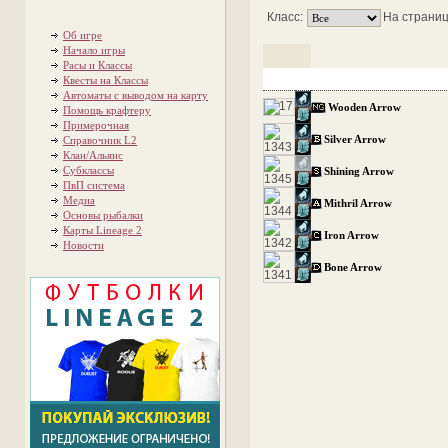
Класс:
На страниц
Об игре
Начало игры
Расы и Классы
Квесты на Классы
Автоматы с выводом на карту
Wooden Arrow
Помощь крафтеру
Примерочная
Silver Arrow
Справочник L2
Клан/Альянс
Субклассы
Shining Arrow
ПвП система
Медиа
Mithril Arrow
Основы рыбалки
Карты Lineage 2
Iron Arrow
Новости
Bone Arrow