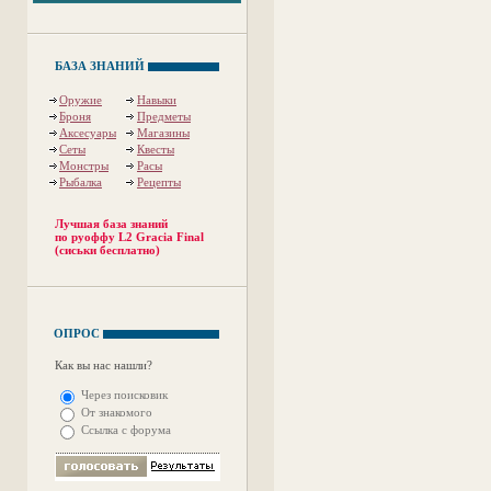
БАЗА ЗНАНИЙ
Оружие
Навыки
Броня
Предметы
Аксесуары
Магазины
Сеты
Квесты
Монстры
Расы
Рыбалка
Рецепты
Лучшая база знаний
по руоффу L2 Gracia Final
(сиськи бесплатно)
ОПРОС
Как вы нас нашли?
Через поисковик
От знакомого
Ссылка с форума