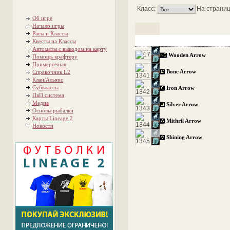
Класс:
На страниц
Об игре
Начало игры
Расы и Классы
Квесты на Классы
Автоматы с выводом на карту
Wooden Arrow
Помощь крафтеру
Примерочная
Bone Arrow
Справочник L2
Клан/Альянс
Субклассы
Iron Arrow
ПвП система
Медиа
Silver Arrow
Основы рыбалки
Карты Lineage 2
Mithril Arrow
Новости
Shining Arrow