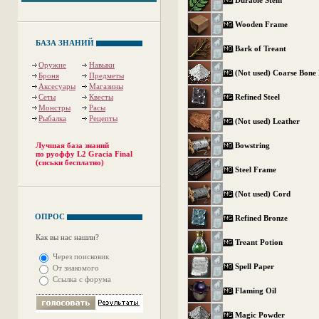
Durable Stem
Wooden Frame
БАЗА ЗНАНИЙ
Bark of Treant
Оружие
Навыки
(Not used) Coarse Bone
Броня
Предметы
Аксесуары
Магазины
Сеты
Квесты
Refined Steel
Монстры
Расы
Рыбалка
Рецепты
(Not used) Leather
Лучшая база знаний
Bowstring
по руоффу L2 Gracia Final
(сиськи бесплатно)
Steel Frame
(Not used) Cord
ОПРОС
Refined Bronze
Как вы нас нашли?
Treant Potion
Через поисковик
Spell Paper
От знакомого
Ссылка с форума
Flaming Oil
Magic Powder