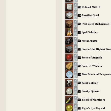
Refined Mithril
Fortified Steel
(Not used) Oriharukon
Spell Solution
Metal Frame
Steel of the Highest Gr
Stone of Anguish
Sprig of Wisdom
Blue Diamond Fragmen
Saint's Molar
Smoky Quartz
Blood of Manticore
Tiger's Eye Crystal