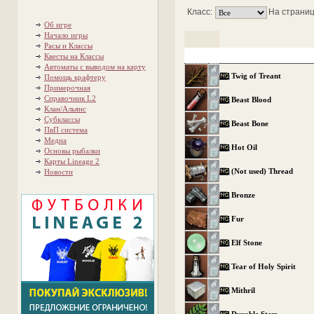
Класс:
На страниц
Об игре
Начало игры
Расы и Классы
Квесты на Классы
Автоматы с выводом на карту
Twig of Treant
Помощь крафтеру
Примерочная
Справочник L2
Beast Blood
Клан/Альянс
Субклассы
Beast Bone
ПвП система
Медиа
Hot Oil
Основы рыбалки
Карты Lineage 2
(Not used) Thread
Новости
Bronze
Fur
Elf Stone
Tear of Holy Spirit
Mithril