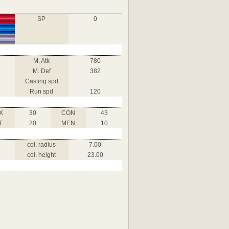
SP
0
M. Atk
780
M. Def
382
Casting spd
Run spd
120
X
30
CON
43
T
20
MEN
10
col. radius
7.00
col. height
23.00