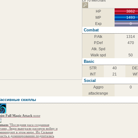
Lv 70 Merchant
HP
3862
MP
1493
Exp
0
Combat
P.Atk
1314
P.Def
470
Atk. Spd
Walk spd
50
Basic
STR
40
DE
INT
21
WI
Social
Aggro
0
attackrange
ассивные скиллы
sist Full Magic Attack
none
mans
"Последняя раса созданная
гами, Люди выиграли расовую войну и
минируют в этом мире. Их Сильная
расть к доминированию подпиталась