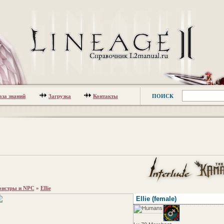
аза знаний
Загрузка
Контакты
ПОИСК
нстры и NPC
»
Ellie
Ellie
(female)