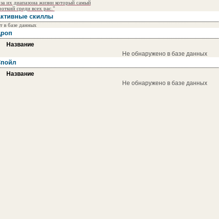
-за их диапазона жизни который самый
роткий среди всех рас."
ктивные скиллы
т в базе данных
роп
Название
Не обнаружено в базе данных
пойл
Название
Не обнаружено в базе данных