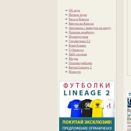
Об игре
Начало игры
Расы и Классы
Квесты на Классы
Автоматы с выводом на карту
Помощь крафтеру
Примерочная
Справочник L2
Клан/Альянс
Субклассы
ПвП система
Медиа
Основы рыбалки
Карты Lineage 2
Новости
П
Re
Hu
бо
до
ст