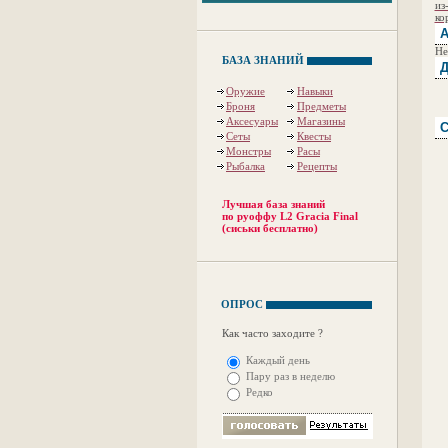
из
ко
А
Не
БАЗА ЗНАНИЙ
Д
Оружие
Навыки
Броня
Предметы
Аксесуары
Магазины
С
Сеты
Квесты
Монстры
Расы
Рыбалка
Рецепты
Лучшая база знаний
по руоффу L2 Gracia Final
(сиськи бесплатно)
ОПРОС
Как часто заходите ?
Каждый день
Пару раз в неделю
Редко